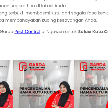
t
an segera tiba di lokasi Anda.
u
ng terbukti membasmi kutu dari segala fase kehi
K
npa membahayakan kucing kesayangan Anda.
u
i Garda
Pest Control
di Ngawen untuk
Solusi Kutu 
c
i
n
g
d
i
N
g
a
w
e