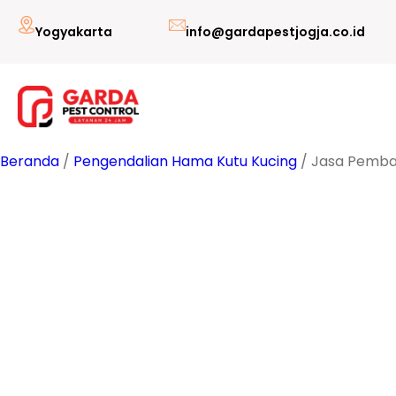
Lewati
Yogyakarta
info@gardapestjogja.co.id
ke
konten
Beranda
/
Pengendalian Hama Kutu Kucing
/ Jasa Pembas