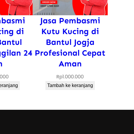
mbasmi
Jasa Pembasmi
ing di
Kutu Kucing di
Bantul
Bantul Jogja
gilan 24
Profesional Cepat
m
Aman
.000
Rp
1.000.000
eranjang
Tambah ke keranjang