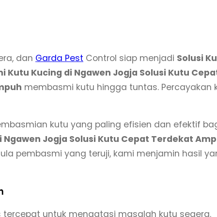
s
J
a
s
era, dan
Garda Pest
Control siap menjadi
Solusi K
a
 Kutu Kucing di Ngawen Jogja Solusi Kutu Cep
P
mpuh
membasmi kutu hingga tuntas. Percayakan
e
m
b
asmian kutu yang paling efisien dan efektif bag
a
i Ngawen Jogja Solusi Kutu Cepat Terdekat Am
s
a pembasmi yang teruji, kami menjamin hasil y
m
i
n
K
u
tercepat untuk mengatasi masalah kutu segera.