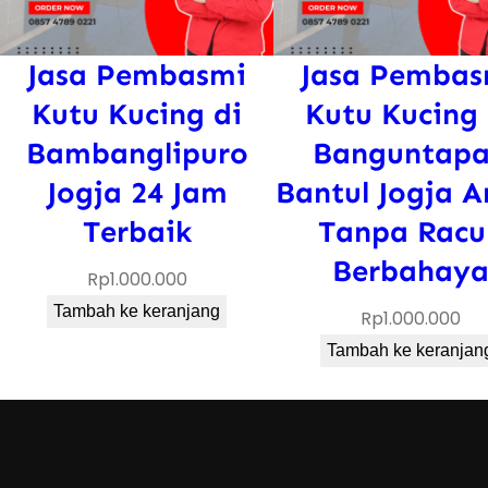
Jasa Pembasmi
Jasa Pembas
Kutu Kucing di
Kutu Kucing 
Bambanglipuro
Banguntap
Jogja 24 Jam
Bantul Jogja 
Terbaik
Tanpa Racu
Berbahay
Rp
1.000.000
Tambah ke keranjang
Rp
1.000.000
Tambah ke keranjan