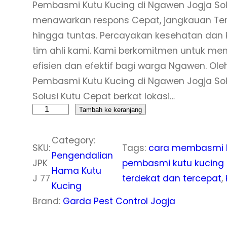
Pembasmi Kutu Kucing di Ngawen Jogja So
menawarkan respons Cepat, jangkauan T
hingga tuntas. Percayakan kesehatan da
tim ahli kami. Kami berkomitmen untuk m
efisien dan efektif bagi warga Ngawen. Ol
Pembasmi Kutu Kucing di Ngawen Jogja So
Solusi Kutu Cepat berkat lokasi…
K
Tambah ke keranjang
u
Category:
a
SKU:
Tags:
cara membasmi k
Pengendalian
n
JPK
pembasmi kutu kucing 
Hama Kutu
t
J 77
terdekat dan tercepat
, 
Kucing
i
Brand:
Garda Pest Control Jogja
t
a