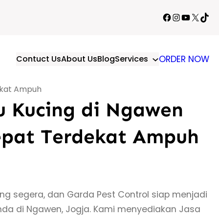
Facebook
Instagram
YouTube
X
TikT
Contuct Us
About Us
Blog
Services
ORDER NOW
dekat Ampuh
u Kucing di Ngawen
Cepat Terdekat Ampuh
 segera, dan Garda Pest Control siap menjadi
nda di Ngawen, Jogja. Kami menyediakan Jasa