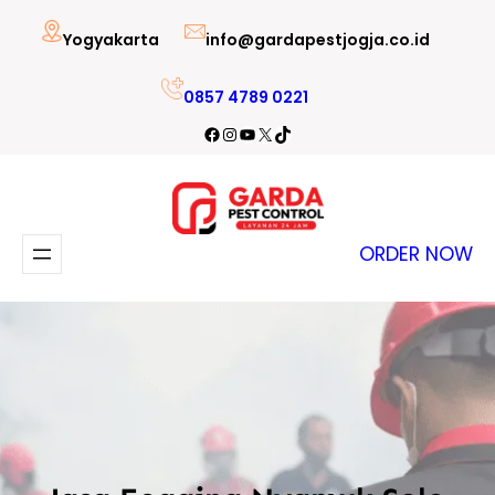
Lewati
Yogyakarta
info@gardapestjogja.co.id
ke
konten
0857 4789 0221
Facebook
Instagram
YouTube
X
TikTok
ORDER NOW