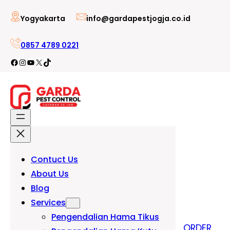
Lewati
Yogyakarta
info@gardapestjogja.co.id
ke
konten
0857 4789 0221
Facebook
Instagram
YouTube
X
TikTok
Contuct Us
About Us
Blog
Services
Pengendalian Hama Tikus
ORDER