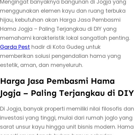
Mengingat banyaknya bangunan di Jogja yang
a
menggunakan elemen kayu dan ruang terbuka
r
hijau, kebutuhan akan Harga Jasa Pembasmi
g
Hama Jogja – Paling Terjangkau di DIY yang
a
memahami karakteristik lokal sangatlah penting.
J
Garda Pest
hadir di Kota Gudeg untuk
a
memberikan solusi pengendalian hama yang
s
estetik, aman, dan menyeluruh.
a
Harga Jasa Pembasmi Hama
P
e
Jogja – Paling Terjangkau di DIY
m
b
Di Jogja, banyak properti memiliki nilai filosofis dan
a
investasi yang tinggi, mulai dari rumah joglo yang
s
sarat unsur kayu hingga unit bisnis modern. Hama
m