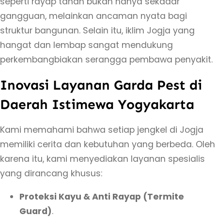
seperti rayap tanah bukan hanya sekadar
i
gangguan, melainkan ancaman nyata bagi
H
struktur bangunan. Selain itu, iklim Jogja yang
a
hangat dan lembap sangat mendukung
m
perkembangbiakan serangga pembawa penyakit.
a
Inovasi Layanan Garda Pest di
J
o
Daerah Istimewa Yogyakarta
g
j
Kami memahami bahwa setiap jengkel di Jogja
a
memiliki cerita dan kebutuhan yang berbeda. Oleh
–
karena itu, kami menyediakan layanan spesialis
P
yang dirancang khusus:
a
Proteksi Kayu & Anti Rayap (Termite
l
Guard)
.
i