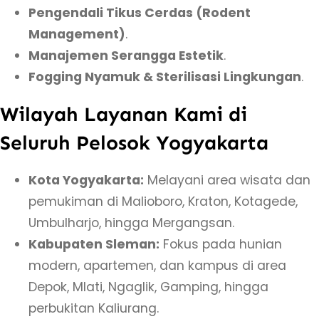
Pengendali Tikus Cerdas (Rodent
n
Management)
.
g
Manajemen Serangga Estetik
.
T
Fogging Nyamuk & Sterilisasi Lingkungan
.
e
r
Wilayah Layanan Kami di
j
Seluruh Pelosok Yogyakarta
a
n
Kota Yogyakarta:
Melayani area wisata dan
g
pemukiman di Malioboro, Kraton, Kotagede,
k
Umbulharjo, hingga Mergangsan.
a
Kabupaten Sleman:
Fokus pada hunian
u
modern, apartemen, dan kampus di area
d
Depok, Mlati, Ngaglik, Gamping, hingga
i
perbukitan Kaliurang.