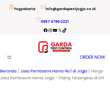
Lewati
Yogyakarta
info@gardapestjogja.co.id
ke
konten
0857 4789 0221
Facebook
Instagram
YouTube
X
TikTok
ORDER NOW
Beranda
/
Jasa Pembasmi Hama No.1 di Jogja
/ Harga
Jasa Pembasmi Hama Jogja – Paling Terjangkau di DIY