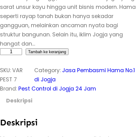
sarat unsur kayu hingga unit bisnis modern. Hama
seperti rayap tanah bukan hanya sekadar
gangguan, melainkan ancaman nyata bagi
struktur bangunan. Selain itu, iklim Jogja yang
hangat dan…
K
Tambah ke keranjang
u
SKU:
VAR
Category:
Jasa Pembasmi Hama No.1
a
PEST 7
di Jogja
n
Brand:
Pest Control di Jogja 24 Jam
t
i
Deskripsi
t
a
Deskripsi
s
H