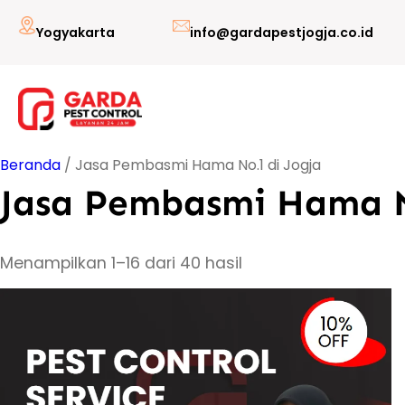
Lewati
Yogyakarta
info@gardapestjogja.co.id
ke
konten
Beranda
/ Jasa Pembasmi Hama No.1 di Jogja
Jasa Pembasmi Hama N
Menampilkan 1–16 dari 40 hasil