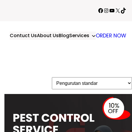
Facebook
Instagram
YouTube
X
TikT
Contuct Us
About Us
Blog
Services
ORDER NOW