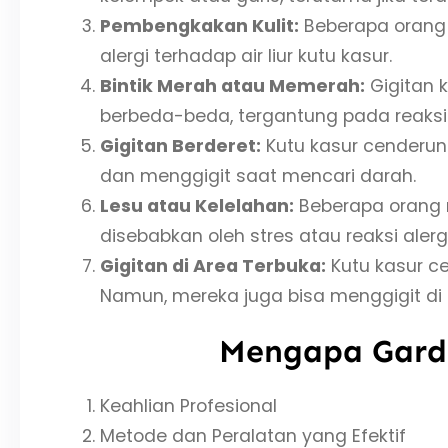
Pembengkakan Kulit:
Beberapa orang 
alergi terhadap air liur kutu kasur.
Bintik Merah atau Memerah:
Gigitan k
berbeda-beda, tergantung pada reaksi i
Gigitan Berderet:
Kutu kasur cenderun
dan menggigit saat mencari darah.
Lesu atau Kelelahan:
Beberapa orang m
disebabkan oleh stres atau reaksi alergi
Gigitan di Area Terbuka:
Kutu kasur ce
Namun, mereka juga bisa menggigit di 
Mengapa Garda
Keahlian Profesional
Metode dan Peralatan yang Efektif