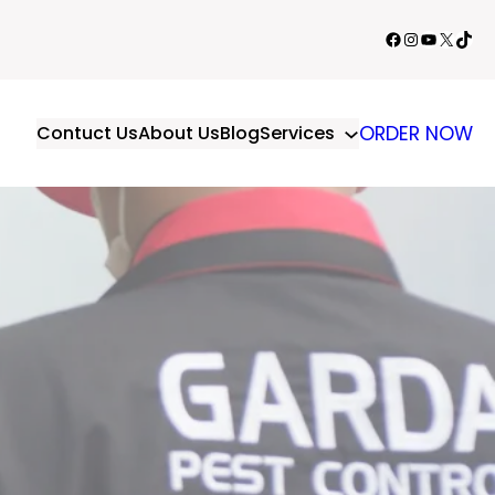
Facebook
Instagram
YouTube
X
TikT
Contuct Us
About Us
Blog
Services
ORDER NOW