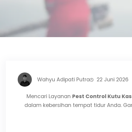
Wahyu Adipati Putra
22 Juni 2026
Mencari Layanan
Pest Control Kutu Kas
dalam kebersihan tempat tidur Anda. Ga