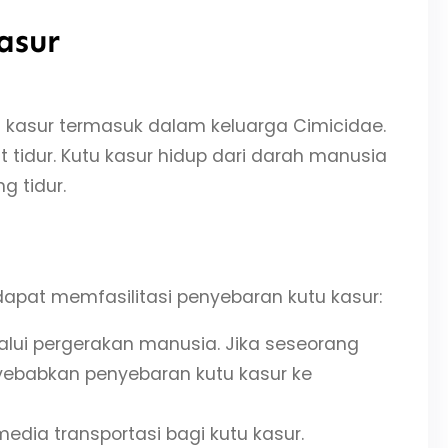
asur
u kasur termasuk dalam keluarga Cimicidae.
t tidur. Kutu kasur hidup dari darah manusia
g tidur.
dapat memfasilitasi penyebaran kutu kasur:
lalui pergerakan manusia. Jika seseorang
yebabkan penyebaran kutu kasur ke
edia transportasi bagi kutu kasur.