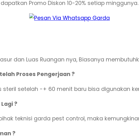
dapatkan Promo Diskon 10-20% setiap minggunya.
 Kasur dan Luas Ruangan nya, Biasanya membutuhk
elah Proses Pengerjaan ?
steril setelah -+ 60 menit baru bisa digunakan ke
Lagi ?
pihak teknisi garda pest control, maka kemungkin
man ?