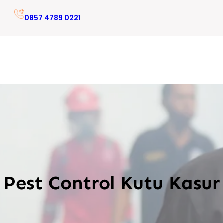
0857 4789 0221
Pest Control Kutu Kasur