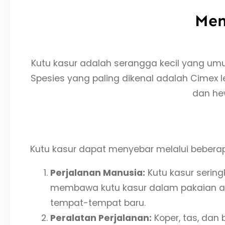
Men
Kutu kasur adalah serangga kecil yang umu
Spesies yang paling dikenal adalah Cimex le
dan hew
Kutu kasur dapat menyebar melalui beberap
Perjalanan Manusia:
Kutu kasur sering
membawa kutu kasur dalam pakaian at
tempat-tempat baru.
Peralatan Perjalanan:
Koper, tas, dan