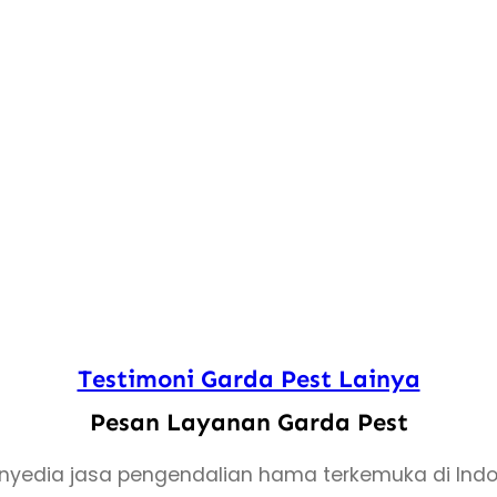
Testimoni Garda Pest Lainya
Pesan Layanan Garda Pest
enyedia jasa pengendalian hama terkemuka di Ind