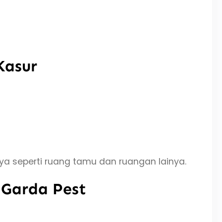
Kasur
ya seperti ruang tamu dan ruangan lainya.
 Garda Pest