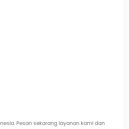
onesia. Pesan sekarang layanan kami dan