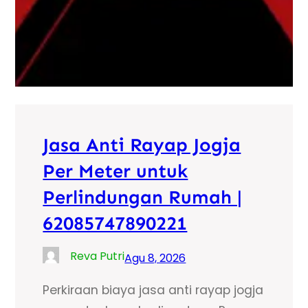
Jasa Anti Rayap Jogja
Per Meter untuk
Perlindungan Rumah |
62085747890221
Reva Putri
Agu 8, 2026
Perkiraan biaya jasa anti rayap jogja