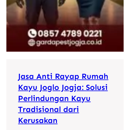
Jasa Anti Rayap Rumah
Kayu Joglo Jogja: Solusi
Perlindungan Kayu
Tradisional dari
Kerusakan