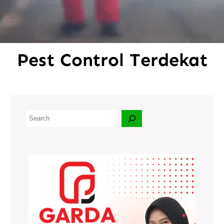
Pest Control Terdekat
C
a
r
i