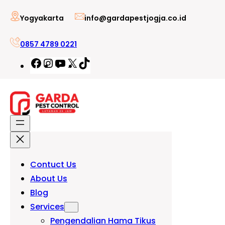
Lewati
Yogyakarta
info@gardapestjogja.co.id
ke
konten
0857 4789 0221
Facebook
Instagram
YouTube
X
TikTok
Contuct Us
About Us
Blog
Services
Pengendalian Hama Tikus