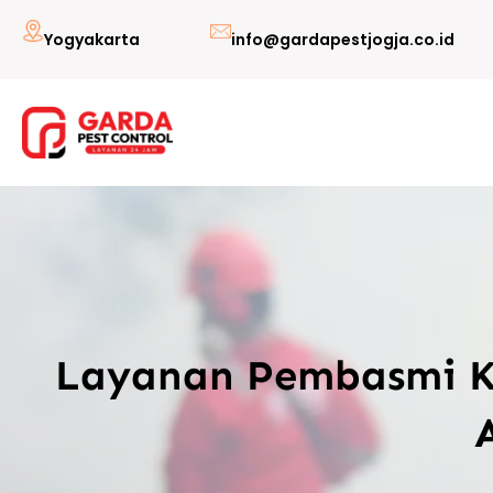
Lewati
Yogyakarta
info@gardapestjogja.co.id
ke
konten
Layanan Pembasmi Ku