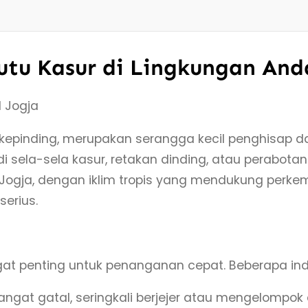
tu Kasur di Lingkungan And
ai kepinding, merupakan serangga kecil penghisa
i sela-sela kasur, retakan dinding, atau perabot
i Jogja, dengan iklim tropis yang mendukung perk
serius.
at penting untuk penanganan cepat. Beberapa indi
angat gatal, seringkali berjejer atau mengelompok d