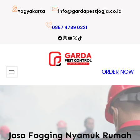
Lewati
Yogyakarta
info@gardapestjogja.co.id
ke
konten
0857 4789 0221
Facebook
Instagram
YouTube
X
TikTok
ORDER NOW
Jasa Fogging Nyamuk Rumah