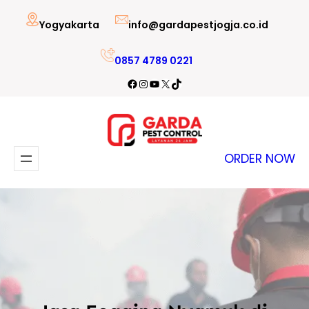
Lewati
Yogyakarta
info@gardapestjogja.co.id
ke
konten
0857 4789 0221
Facebook
Instagram
YouTube
X
TikTok
ORDER NOW