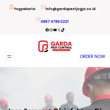
Lewati
Yogyakarta
info@gardapestjogja.co.id
ke
konten
0857 4789 0221
Facebook
Instagram
YouTube
X
TikTok
ORDER NOW