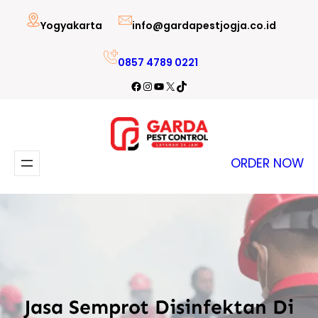
Lewati
Yogyakarta
info@gardapestjogja.co.id
ke
konten
0857 4789 0221
Facebook
Instagram
YouTube
X
TikTok
ORDER NOW
Jasa Semprot Disinfektan Di