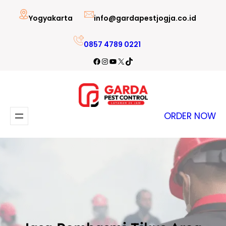
Lewati
Yogyakarta
info@gardapestjogja.co.id
ke
konten
0857 4789 0221
Facebook
Instagram
YouTube
X
TikTok
ORDER NOW