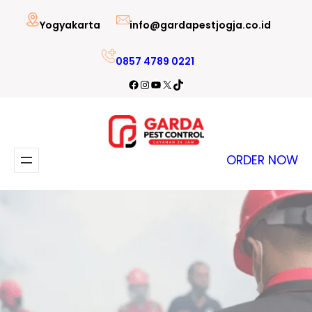
Lewati
Yogyakarta
info@gardapestjogja.co.id
ke
konten
0857 4789 0221
Facebook
Instagram
YouTube
X
TikTok
ORDER NOW