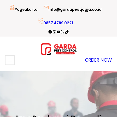
Lewati
Yogyakarta
info@gardapestjogja.co.id
ke
konten
0857 4789 0221
Facebook
Instagram
YouTube
X
TikTok
ORDER NOW