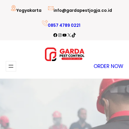
Lewati
Yogyakarta
info@gardapestjogja.co.id
ke
konten
0857 4789 0221
Facebook
Instagram
YouTube
X
TikTok
ORDER NOW