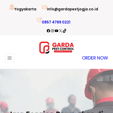
Lewati
Yogyakarta
info@gardapestjogja.co.id
ke
konten
0857 4789 0221
Facebook
Instagram
YouTube
X
TikTok
ORDER NOW