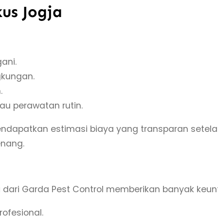
us Jogja
ani.
gkungan.
.
au perawatan rutin.
ndapatkan estimasi biaya yang transparan setelah
enang.
a
dari Garda Pest Control memberikan banyak keun
ofesional.