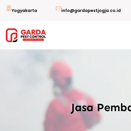
Lewati
Yogyakarta
info@gardapestjogja.co.id
ke
konten
Jasa Pemba