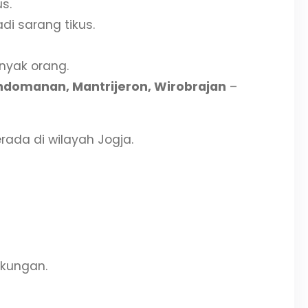
s.
i sarang tikus.
nyak orang.
ndomanan, Mantrijeron, Wirobrajan
–
ada di wilayah Jogja.
gkungan.