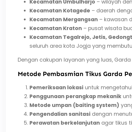
Kecamatan Umbulharjo
– wilayah den
Kecamatan Kotagede
– daerah dengan
Kecamatan Mergangsan
– kawasan d
Kecamatan Kraton
– pusat wisata bu
Kecamatan Tegalrejo, Jetis, Gedong
seluruh area kota Jogja yang membutuh
Dengan cakupan layanan yang luas, Garda 
Metode Pembasmian Tikus Garda Pes
Pemeriksaan lokasi
untuk mengetahui 
Penggunaan perangkap mekanik
unt
Metode umpan (baiting system)
yang
Pengendalian sanitasi
dengan menutup
Perawatan berkelanjutan
agar tikus t