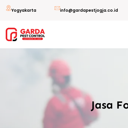
Lewati
Yogyakarta
info@gardapestjogja.co.id
ke
konten
Jasa F