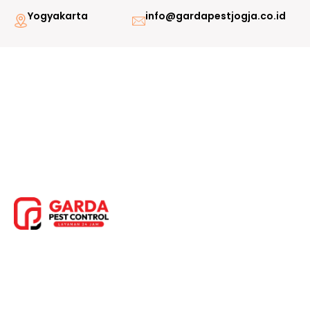
Lewati
Yogyakarta
info@gardapestjogja.co.id
ke
konten