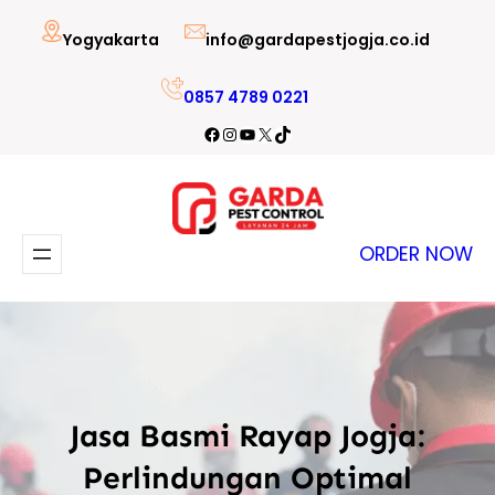
Lewati
Yogyakarta
info@gardapestjogja.co.id
ke
konten
0857 4789 0221
Facebook
Instagram
YouTube
X
TikTok
ORDER NOW
Jasa Basmi Rayap Jogja:
Perlindungan Optimal