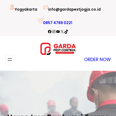
Lewati
Yogyakarta
info@gardapestjogja.co.id
ke
konten
0857 4789 0221
Facebook
Instagram
YouTube
X
TikTok
ORDER NOW