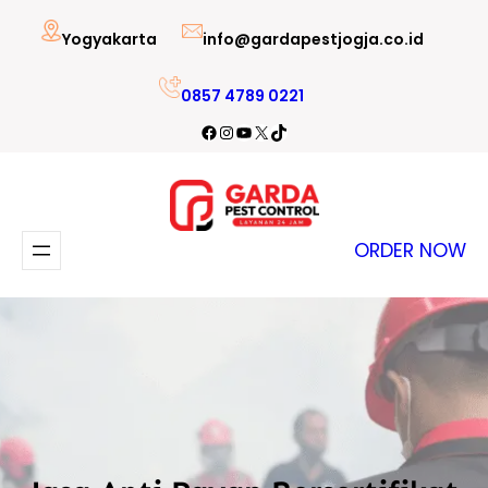
Lewati
Yogyakarta
info@gardapestjogja.co.id
ke
konten
0857 4789 0221
Facebook
Instagram
YouTube
X
TikTok
ORDER NOW