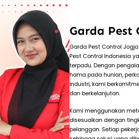
Garda Pest 
Garda Pest Control Jogj
Pest Control Indonesia 
terpadu. Dengan pengal
hama pada hunian, perkan
industri, kami berkomit
dan berkelanjutan.
Kami menggunakan meto
disesuaikan dengan tingk
pelanggan. Setiap pekerj
sehingga solusi yang dibe