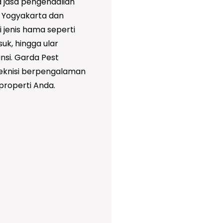
a jasa pengendalian
h Yogyakarta dan
jenis hama seperti
suk, hingga ular
nsi. Garda Pest
teknisi berpengalaman
properti Anda.