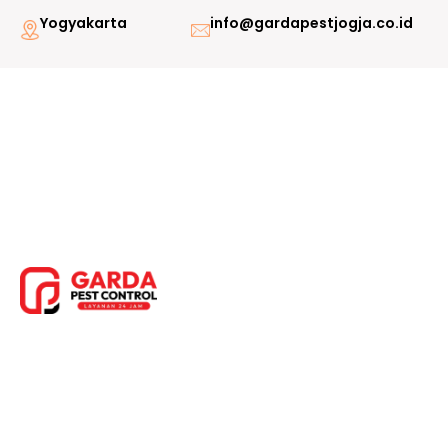
Lewati
Yogyakarta
info@gardapestjogja.co.id
ke
konten