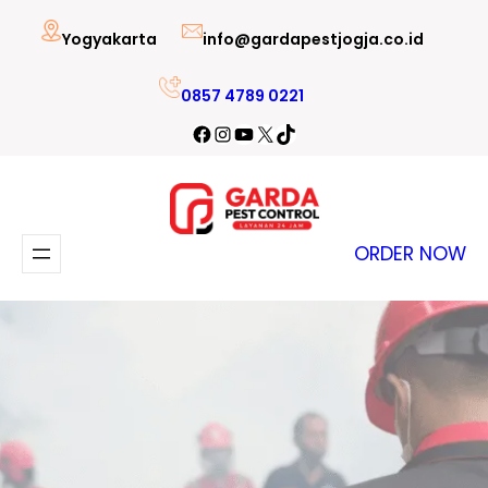
Lewati
Yogyakarta
info@gardapestjogja.co.id
ke
konten
0857 4789 0221
Facebook
Instagram
YouTube
X
TikTok
ORDER NOW