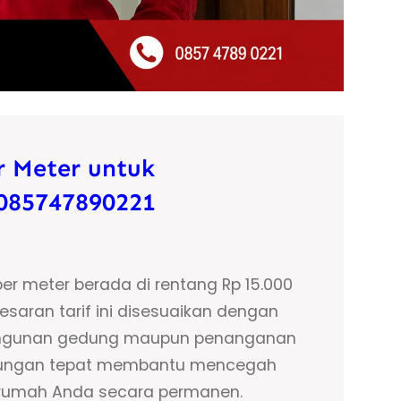
r Meter untuk
085747890221
 per meter berada di rentang Rp 15.000
esaran tarif ini disesuaikan dengan
bangunan gedung maupun penanganan
indungan tepat membantu mencegah
t rumah Anda secara permanen.