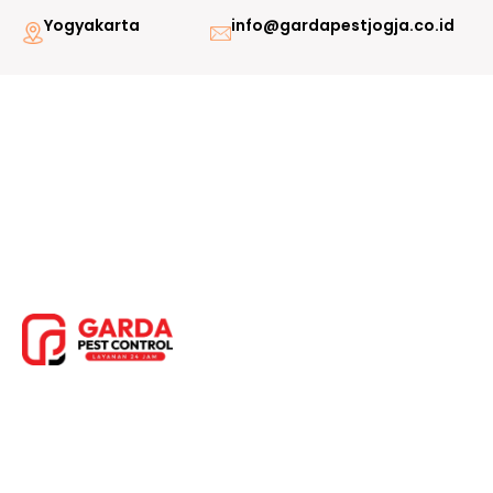
Lewati
Yogyakarta
info@gardapestjogja.co.id
ke
konten