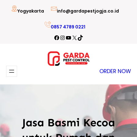
Lewati
Yogyakarta
info@gardapestjogja.co.id
ke
konten
0857 4789 0221
Facebook
Instagram
YouTube
X
TikTok
ORDER NOW
Jasa Basmi Kecoa