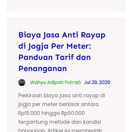
Biaya Jasa Anti Rayap
di Jogja Per Meter:
Panduan Tarif dan
Penanganan
Wahyu Adipati Putra
Jul 29, 2026
Perkiraan biaya jasa anti rayap di
jogja per meter berkisar antara
Rp15.000 hingga Rp50.000
tergantung metode dan kondisi
bangunan. Artikel ini membedah