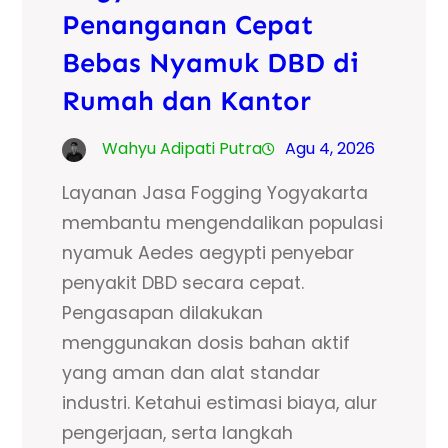
Penanganan Cepat
Bebas Nyamuk DBD di
Rumah dan Kantor
Wahyu Adipati Putra
Agu 4, 2026
Layanan Jasa Fogging Yogyakarta
membantu mengendalikan populasi
nyamuk Aedes aegypti penyebar
penyakit DBD secara cepat.
Pengasapan dilakukan
menggunakan dosis bahan aktif
yang aman dan alat standar
industri. Ketahui estimasi biaya, alur
pengerjaan, serta langkah