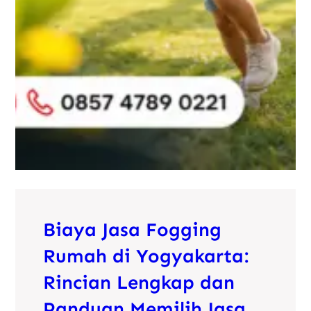
Biaya Jasa Fogging
Rumah di Yogyakarta:
Rincian Lengkap dan
Panduan Memilih Jasa