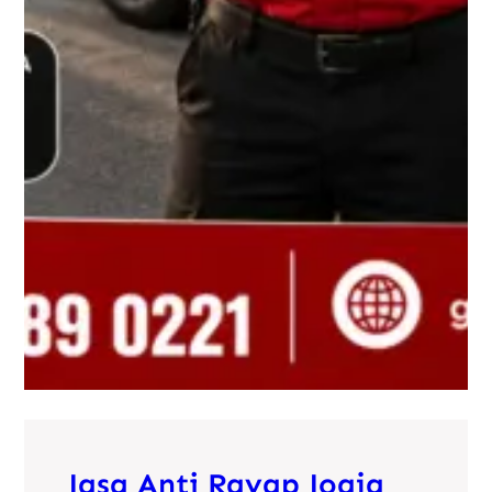
Jasa Anti Rayap Jogja