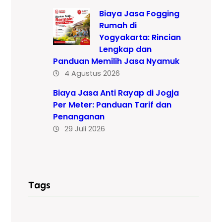
Biaya Jasa Fogging
Rumah di
Yogyakarta: Rincian
Lengkap dan
Panduan Memilih Jasa Nyamuk
4 Agustus 2026
Biaya Jasa Anti Rayap di Jogja
Per Meter: Panduan Tarif dan
Penanganan
29 Juli 2026
Tags