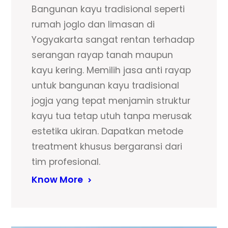
Bangunan kayu tradisional seperti
rumah joglo dan limasan di
Yogyakarta sangat rentan terhadap
serangan rayap tanah maupun
kayu kering. Memilih jasa anti rayap
untuk bangunan kayu tradisional
jogja yang tepat menjamin struktur
kayu tua tetap utuh tanpa merusak
estetika ukiran. Dapatkan metode
treatment khusus bergaransi dari
tim profesional.
Know More