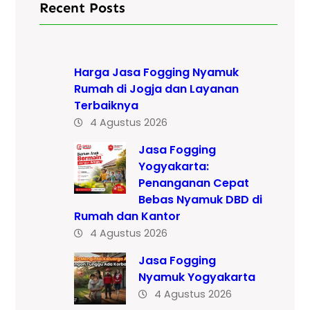
Recent Posts
Harga Jasa Fogging Nyamuk
Rumah di Jogja dan Layanan
Terbaiknya
4 Agustus 2026
Jasa Fogging
Yogyakarta:
Penanganan Cepat
Bebas Nyamuk DBD di
Rumah dan Kantor
4 Agustus 2026
Jasa Fogging
Nyamuk Yogyakarta
4 Agustus 2026