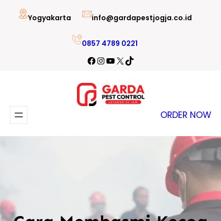
Lewati
Yogyakarta
info@gardapestjogja.co.id
ke
konten
0857 4789 0221
Facebook
Instagram
YouTube
X
TikTok
ORDER NOW