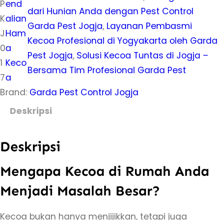
P
end
dari Hunian Anda dengan Pest Control
K
alian
Garda Pest Jogja
, 
Layanan Pembasmi
J
Ham
Kecoa Profesional di Yogyakarta oleh Garda
0
a
Pest Jogja
, 
Solusi Kecoa Tuntas di Jogja –
1
Keco
Bersama Tim Profesional Garda Pest
7
a
Brand:
Garda Pest Control Jogja
Deskripsi
Deskripsi
Mengapa Kecoa di Rumah Anda
Menjadi Masalah Besar?
Kecoa bukan hanya menjijikkan, tetapi juga