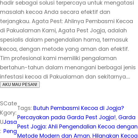
hadir sebagai solusi terpercaya untuk mengatasi
masalah kecoa Anda secara efektif dan
terjangkau. Agata Pest: Ahlinya Pembasmi Kecoa
di Pakualaman Kami, Agata Pest Jogja, adalah
spesialis dalam pengendalian hama, termasuk
kecoa, dengan metode yang aman dan efektif.
Tim profesional kami memiliki pengalaman
bertahun-tahun dalam menangani berbagai jenis
infestasi kecoa di Pakualaman dan sekitarnya.…
AKU MAU PESAN!
S
Cate
Tags:
Butuh Pembasmi Kecoa di Jogja?
K
gory:
Percayakan pada Garda Pest Jogja!
, 
Garda
U
Jasa
Pest Jogja: Ahli Pengendalian Kecoa dengan
:
Peng
Metode Modern dan Aman
, 
Hilangkan Kecoa