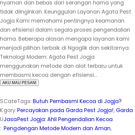
nyaman dan bebas dari serangan hama yang
tidak diinginkan. Keunggulan Layanan Agata Pest
Jogja Kami memahami pentingnya keamanan
dan efisiensi dalam segala proses pengendalian
hama. Beberapa alasan mengapa layanan kami
menjadi pilihan terbaik di Ngaglik dan sekitarnya:
Teknologi Modern: Agata Pest Jogja
menggunakan metode dan alat terbaru untuk
membasmi kecoa dengan efisiensi…
AKU MAU PESAN!
S
Cate
Tags:
Butuh Pembasmi Kecoa di Jogja?
K
gory:
Percayakan pada Garda Pest Jogja!
, 
Garda
U
Jasa
Pest Jogja: Ahli Pengendalian Kecoa
:
Peng
dengan Metode Modern dan Aman
, 