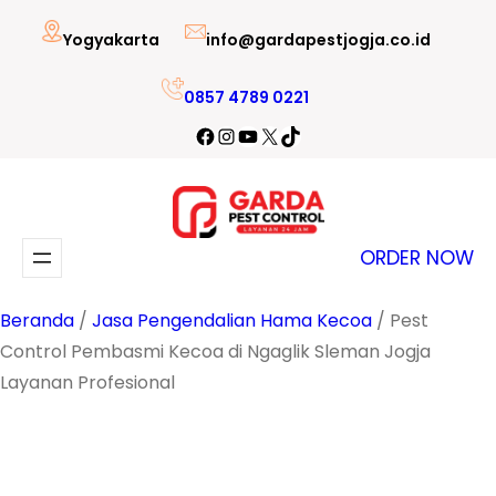
Lewati
Yogyakarta
info@gardapestjogja.co.id
ke
konten
0857 4789 0221
Facebook
Instagram
YouTube
X
TikTok
ORDER NOW
Beranda
/
Jasa Pengendalian Hama Kecoa
/ Pest
Control Pembasmi Kecoa di Ngaglik Sleman Jogja
Layanan Profesional