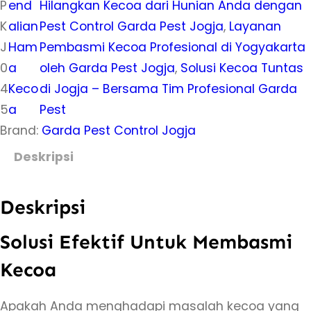
P
end
Hilangkan Kecoa dari Hunian Anda dengan
K
alian
Pest Control Garda Pest Jogja
, 
Layanan
J
Ham
Pembasmi Kecoa Profesional di Yogyakarta
0
a
oleh Garda Pest Jogja
, 
Solusi Kecoa Tuntas
4
Keco
di Jogja – Bersama Tim Profesional Garda
5
a
Pest
Brand:
Garda Pest Control Jogja
Deskripsi
Deskripsi
Solusi Efektif Untuk Membasmi
Kecoa
Apakah Anda menghadapi masalah kecoa yang