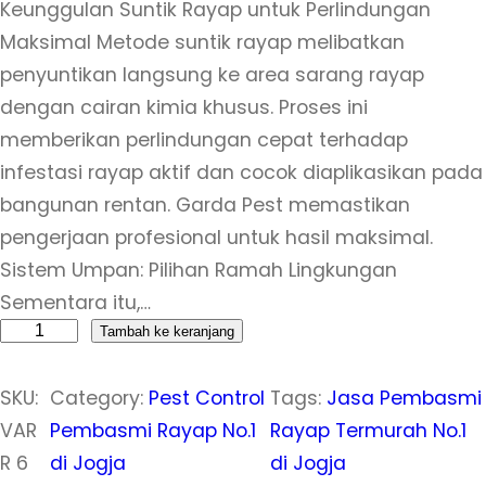
Keunggulan Suntik Rayap untuk Perlindungan
Maksimal Metode suntik rayap melibatkan
penyuntikan langsung ke area sarang rayap
dengan cairan kimia khusus. Proses ini
memberikan perlindungan cepat terhadap
infestasi rayap aktif dan cocok diaplikasikan pada
bangunan rentan. Garda Pest memastikan
pengerjaan profesional untuk hasil maksimal.
Sistem Umpan: Pilihan Ramah Lingkungan
Sementara itu,…
K
Tambah ke keranjang
u
SKU:
Category:
Pest Control
Tags:
Jasa Pembasmi
a
VAR
Pembasmi Rayap No.1
Rayap Termurah No.1
n
R 6
di Jogja
di Jogja
t