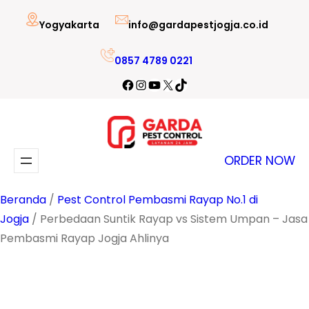
Lewati
Yogyakarta
info@gardapestjogja.co.id
ke
konten
0857 4789 0221
Facebook
Instagram
YouTube
X
TikTok
ORDER NOW
Beranda
/
Pest Control Pembasmi Rayap No.1 di
Jogja
/ Perbedaan Suntik Rayap vs Sistem Umpan – Jasa
Pembasmi Rayap Jogja Ahlinya