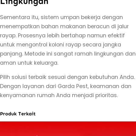
Lingkungan
e
m
Sementara itu, sistem umpan bekerja dengan
U
menempatkan bahan makanan beracun di jalur
m
rayap. Prosesnya lebih bertahap namun efektif
p
untuk mengontrol koloni rayap secara jangka
a
panjang. Metode ini sangat ramah lingkungan dan
n
aman untuk keluarga.
–
Pilih solusi terbaik sesuai dengan kebutuhan Anda.
J
Dengan layanan dari Garda Pest, keamanan dan
a
kenyamanan rumah Anda menjadi prioritas.
s
a
P
Produk Terkait
e
m