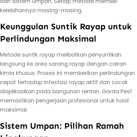
dan sistem umpan. Setiap metode memiliki
n
kelebihannya masing-masing.
t
i
Keunggulan Suntik Rayap untuk
k
Perlindungan Maksimal
R
a
Metode suntik rayap melibatkan penyuntikan
y
langsung ke area sarang rayap dengan cairan
a
kimia khusus. Proses ini memberikan perlindungan
p
cepat terhadap infestasi rayap aktif dan cocok
v
diaplikasikan pada bangunan rentan. Garda Pest
s
memastikan pengerjaan profesional untuk hasil
S
maksimal.
i
s
Sistem Umpan: Pilihan Ramah
t