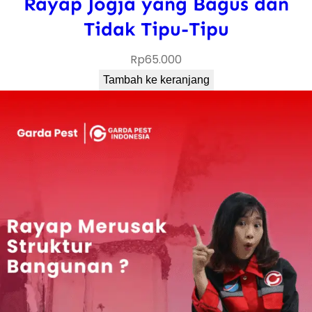
Rayap Jogja yang Bagus dan
A
Tidak Tipu-Tipu
h
l
Rp
65.000
i
Tambah ke keranjang
n
y
a