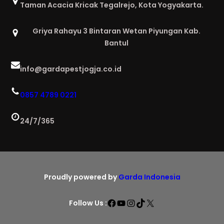
Taman Acacia Kricak Tegalrejo, Kota Yogyakarta.
Griya Rahayu 3 Bintaran Wetan Piyungan Kab.
Bantul
info@gardapestjogja.co.id
0857 4789 0221
24/7/365
Proudly powered by
Garda Indonesia
Facebook
YouTube
Instagram
TikTok
X
Follow Us :