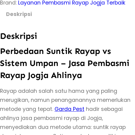
Brand:
Layanan Pembasmi Rayap Jogja Terbaik
i
t
Deskripsi
a
s
Deskripsi
P
e
Perbedaan Suntik Rayap vs
r
Sistem Umpan – Jasa Pembasmi
b
Rayap Jogja Ahlinya
e
d
Rayap adalah salah satu hama yang paling
a
merugikan, namun penanganannya memerlukan
a
metode yang tepat.
Garda Pest
hadir sebagai
n
ahlinya jasa pembasmi rayap di Jogja,
S
menyediakan dua metode utama: suntik rayap
u