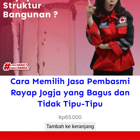
i
s
u
n
t
u
k
R
Cara Memilih Jasa Pembasmi
u
m
Rayap Jogja yang Bagus dan
a
Tidak Tipu-Tipu
h
Rp
65.000
B
a
Tambah ke keranjang
r