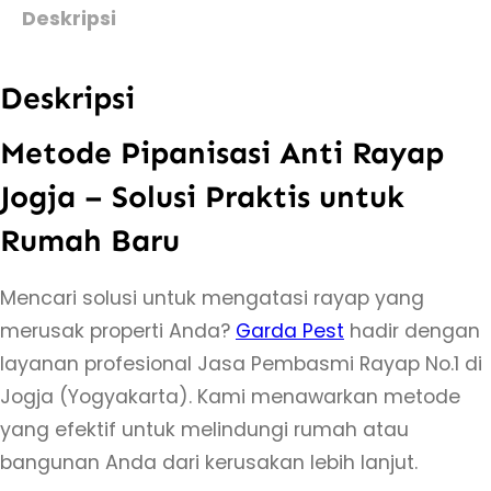
t
Deskripsi
a
s
Deskripsi
M
e
Metode Pipanisasi Anti Rayap
t
Jogja – Solusi Praktis untuk
o
Rumah Baru
d
e
Mencari solusi untuk mengatasi rayap yang
P
merusak properti Anda?
Garda Pest
hadir dengan
i
layanan profesional Jasa Pembasmi Rayap No.1 di
p
Jogja (Yogyakarta). Kami menawarkan metode
a
yang efektif untuk melindungi rumah atau
n
bangunan Anda dari kerusakan lebih lanjut.
i