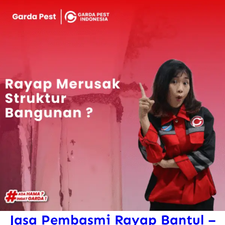
u
Jasa Pembasmi Rayap Bantul –