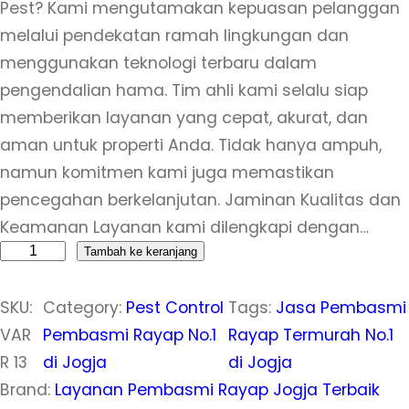
Pest? Kami mengutamakan kepuasan pelanggan
melalui pendekatan ramah lingkungan dan
menggunakan teknologi terbaru dalam
pengendalian hama. Tim ahli kami selalu siap
memberikan layanan yang cepat, akurat, dan
aman untuk properti Anda. Tidak hanya ampuh,
namun komitmen kami juga memastikan
pencegahan berkelanjutan. Jaminan Kualitas dan
Keamanan Layanan kami dilengkapi dengan…
K
Tambah ke keranjang
u
SKU:
Category:
Pest Control
Tags:
Jasa Pembasmi
a
VAR
Pembasmi Rayap No.1
Rayap Termurah No.1
n
R 13
di Jogja
di Jogja
t
Brand:
Layanan Pembasmi Rayap Jogja Terbaik
i