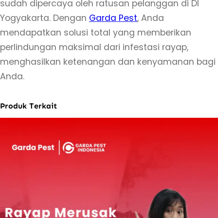
sudah dipercaya oleh ratusan pelanggan di DI
g
Yogyakarta. Dengan
Garda Pest
, Anda
j
mendapatkan solusi total yang memberikan
a
perlindungan maksimal dari infestasi rayap,
–
menghasilkan ketenangan dan kenyamanan bagi
S
Anda.
o
l
Produk Terkait
u
s
i
P
r
a
k
t