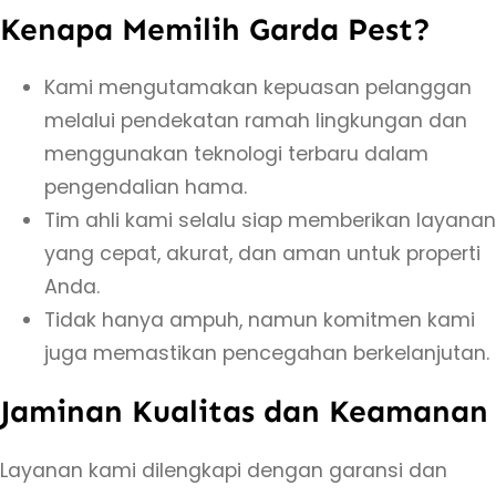
s
Kenapa Memilih Garda Pest?
a
s
Kami mengutamakan kepuasan pelanggan
i
melalui pendekatan ramah lingkungan dan
A
menggunakan teknologi terbaru dalam
n
pengendalian hama.
t
Tim ahli kami selalu siap memberikan layanan
i
yang cepat, akurat, dan aman untuk properti
R
Anda.
a
Tidak hanya ampuh, namun komitmen kami
y
juga memastikan pencegahan berkelanjutan.
a
Jaminan Kualitas dan Keamanan
p
J
Layanan kami dilengkapi dengan garansi dan
o