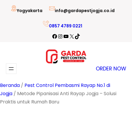
Lewati
Yogyakarta
info@gardapestjogja.co.id
ke
konten
0857 4789 0221
Facebook
Instagram
YouTube
X
TikTok
ORDER NOW
Beranda
/
Pest Control Pembasmi Rayap No.1 di
Jogja
/ Metode Pipanisasi Anti Rayap Jogja – Solusi
Praktis untuk Rumah Baru