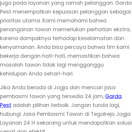
juga pada layanan yang ramah pelanggan. Garda
j
Pest menempatkan kepuasan pelanggan sebagai
a
prioritas utama. Kami memahami bahwa
L
penanganan tawon memerlukan perhatian ekstra,
a
karena dampaknya terhadap keselamatan dan
y
kenyamanan. Anda bisa percaya bahwa tim kami
a
bekerja dengan hati-hati, memastikan bahwa
n
masalah tawon tidak lagi mengganggu
a
kehidupan Anda sehari-hari.
n
Jika Anda berada di Jogja dan mencari jasa
2
pembasmi tawon yang tersedia 24 jam,
Garda
4
Pest
adalah pilihan terbaik. Jangan tunda lagi,
H
hubungi Jasa Pembasmi Tawon di Tegalrejo Jogja
Layanan 24 H sekarang untuk mendapatkan solusi
cepat dan efektif.