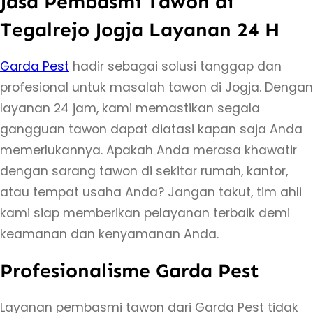
Jasa Pembasmi Tawon di
a
Tegalrejo Jogja Layanan 24 H
s
a
Garda Pest
hadir sebagai solusi tanggap dan
P
profesional untuk masalah tawon di Jogja. Dengan
e
layanan 24 jam, kami memastikan segala
m
gangguan tawon dapat diatasi kapan saja Anda
b
memerlukannya. Apakah Anda merasa khawatir
a
dengan sarang tawon di sekitar rumah, kantor,
s
atau tempat usaha Anda? Jangan takut, tim ahli
m
kami siap memberikan pelayanan terbaik demi
i
keamanan dan kenyamanan Anda.
T
Profesionalisme Garda Pest
a
w
Layanan pembasmi tawon dari Garda Pest tidak
o