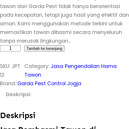
tawon dari Garda Pest tidak hanya berorientasi
pada kecepatan, tetapi juga hasil yang efektif dan
aman. Kami menggunakan metode terkini untuk
memastikan tawon dibasmi secara menyeluruh
tanpa merusak lingkungan…
K
Tambah ke keranjang
u
SKU:
JPT
Category:
Jasa Pengendalian Hama
a
12
Tawon
n
Brand:
Garda Pest Control Jogja
t
i
Deskripsi
t
a
Deskripsi
s
J