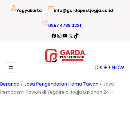
Lewati
Yogyakarta
info@gardapestjogja.co.id
ke
konten
0857 4789 0221
Facebook
Instagram
YouTube
X
TikTok
ORDER NOW
Beranda
/
Jasa Pengendalian Hama Tawon
/ Jasa
Pembasmi Tawon di Tegalrejo Jogja Layanan 24 H