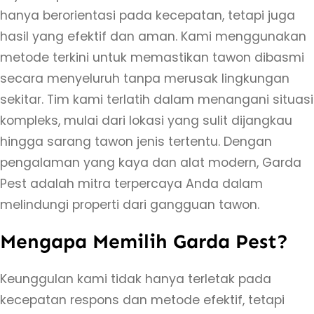
hanya berorientasi pada kecepatan, tetapi juga
n
hasil yang efektif dan aman. Kami menggunakan
d
metode terkini untuk memastikan tawon dibasmi
i
secara menyeluruh tanpa merusak lingkungan
T
sekitar. Tim kami terlatih dalam menangani situasi
e
kompleks, mulai dari lokasi yang sulit dijangkau
g
hingga sarang tawon jenis tertentu. Dengan
a
pengalaman yang kaya dan alat modern, Garda
l
Pest adalah mitra terpercaya Anda dalam
r
melindungi properti dari gangguan tawon.
e
j
Mengapa Memilih Garda Pest?
o
J
Keunggulan kami tidak hanya terletak pada
o
kecepatan respons dan metode efektif, tetapi
g