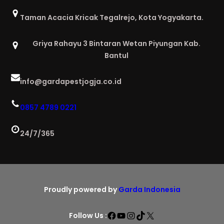
Taman Acacia Kricak Tegalrejo, Kota Yogyakarta.
Griya Rahayu 3 Bintaran Wetan Piyungan Kab.
Bantul
info@gardapestjogja.co.id
0857 4789 0221
24/7/365
Proudly powered by
Garda Indonesia
Facebook
YouTube
Instagram
TikTok
X
Follow Us :