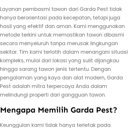
n
Layanan pembasmi tawon dari Garda Pest tidak
d
hanya berorientasi pada kecepatan, tetapi juga
i
hasil yang efektif dan aman. Kami menggunakan
S
metode terkini untuk memastikan tawon dibasmi
e
secara menyeluruh tanpa merusak lingkungan
y
sekitar. Tim kami terlatih dalam menangani situasi
e
kompleks, mulai dari lokasi yang sulit dijangkau
g
hingga sarang tawon jenis tertentu. Dengan
a
pengalaman yang kaya dan alat modern, Garda
n
Pest adalah mitra terpercaya Anda dalam
S
melindungi properti dari gangguan tawon.
l
Mengapa Memilih Garda Pest?
e
m
Keunggulan kami tidak hanya terletak pada
a