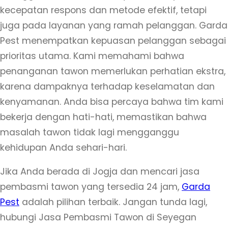
kecepatan respons dan metode efektif, tetapi
n
juga pada layanan yang ramah pelanggan. Garda
J
Pest menempatkan kepuasan pelanggan sebagai
o
prioritas utama. Kami memahami bahwa
g
penanganan tawon memerlukan perhatian ekstra,
j
karena dampaknya terhadap keselamatan dan
a
kenyamanan. Anda bisa percaya bahwa tim kami
L
bekerja dengan hati-hati, memastikan bahwa
a
masalah tawon tidak lagi mengganggu
y
kehidupan Anda sehari-hari.
a
n
Jika Anda berada di Jogja dan mencari jasa
a
pembasmi tawon yang tersedia 24 jam,
Garda
n
Pest
adalah pilihan terbaik. Jangan tunda lagi,
2
hubungi Jasa Pembasmi Tawon di Seyegan
4