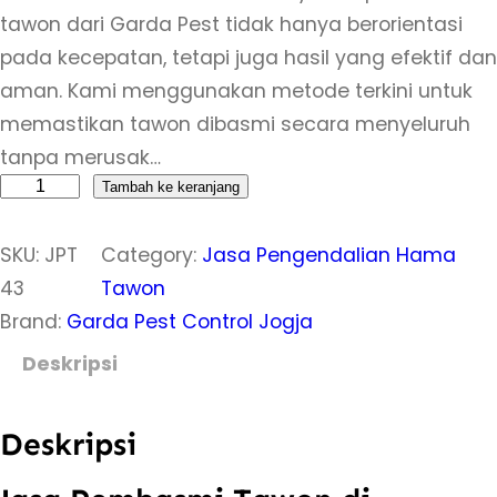
tawon dari Garda Pest tidak hanya berorientasi
pada kecepatan, tetapi juga hasil yang efektif dan
aman. Kami menggunakan metode terkini untuk
memastikan tawon dibasmi secara menyeluruh
tanpa merusak…
K
Tambah ke keranjang
u
SKU:
JPT
Category:
Jasa Pengendalian Hama
a
43
Tawon
n
Brand:
Garda Pest Control Jogja
t
i
Deskripsi
t
a
Deskripsi
s
J