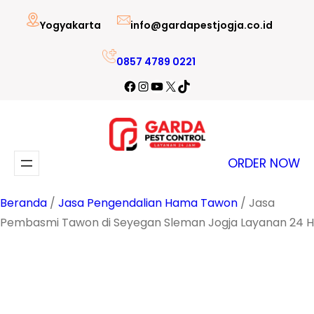
Lewati
Yogyakarta
info@gardapestjogja.co.id
ke
konten
0857 4789 0221
Facebook
Instagram
YouTube
X
TikTok
ORDER NOW
Beranda
/
Jasa Pengendalian Hama Tawon
/ Jasa
Pembasmi Tawon di Seyegan Sleman Jogja Layanan 24 H