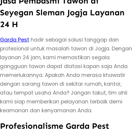
Jasa Pembasmi Tawon di
a
Seyegan Sleman Jogja Layanan
s
24 H
a
P
Garda Pest
hadir sebagai solusi tanggap dan
e
profesional untuk masalah tawon di Jogja. Dengan
m
layanan 24 jam, kami memastikan segala
b
gangguan tawon dapat diatasi kapan saja Anda
a
memerlukannya. Apakah Anda merasa khawatir
s
dengan sarang tawon di sekitar rumah, kantor,
m
atau tempat usaha Anda? Jangan takut, tim ahli
i
kami siap memberikan pelayanan terbaik demi
T
keamanan dan kenyamanan Anda.
a
w
Profesionalisme Garda Pest
o