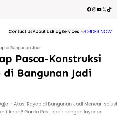
Facebook
Instagram
YouTube
X
TikT
Contuct Us
About Us
Blog
Services
ORDER NOW
ap di Bangunan Jadi
ap Pasca-Konstruksi
p di Bangunan Jadi
ja – Atasi Rayap di Bangunan Jadi Mencari solusi
rti Anda? Garda Pest hadir dengan layanan