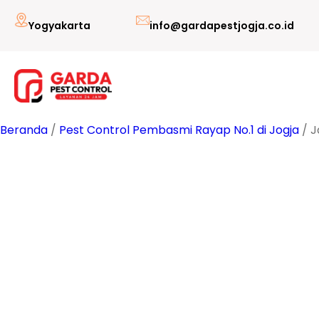
Lewati
Yogyakarta
info@gardapestjogja.co.id
ke
konten
Beranda
/
Pest Control Pembasmi Rayap No.1 di Jogja
/ J