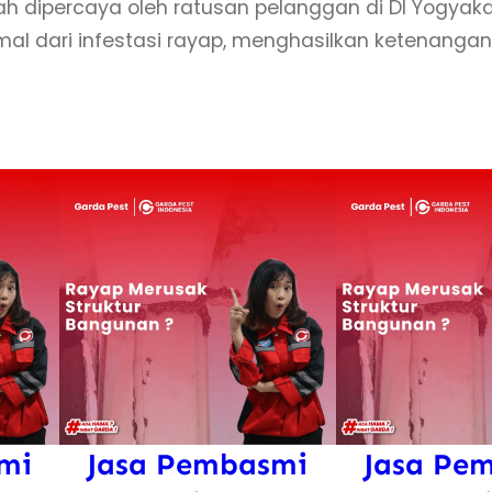
h dipercaya oleh ratusan pelanggan di DI Yogyak
y
mal dari infestasi rayap, menghasilkan ketenang
a
p
P
a
s
c
a
-
K
o
n
s
t
mi
Jasa Pembasmi
Jasa Pe
r