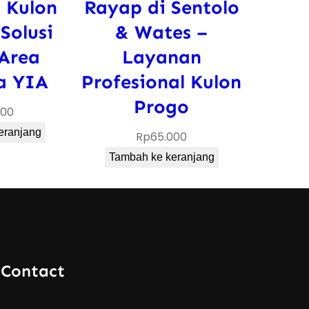
 Kulon
Rayap di Sentolo
Solusi
& Wates –
Area
Layanan
a YIA
Profesional Kulon
Progo
000
eranjang
Rp
65.000
Tambah ke keranjang
 Contact