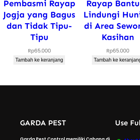
Pembasmi Rayap
Rayap Bantu
Jogja yang Bagus
Lindungi Hun
dan Tidak Tipu-
di Area Sewo
Tipu
Kasihan
Rp
65.000
Rp
65.000
Tambah ke keranjang
Tambah ke keranjan
GARDA PEST
Use Ful
Garda Pest Control memiliki Cabang di