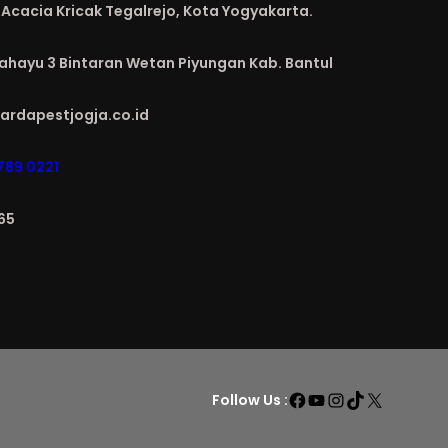
Acacia Kricak Tegalrejo, Kota Yogyakarta.
Rahayu 3 Bintaran Wetan Piyungan Kab. Bantul
ardapestjogja.co.id
789 0221
65
Facebook
YouTube
Instagram
TikTok
X
Follow Us :