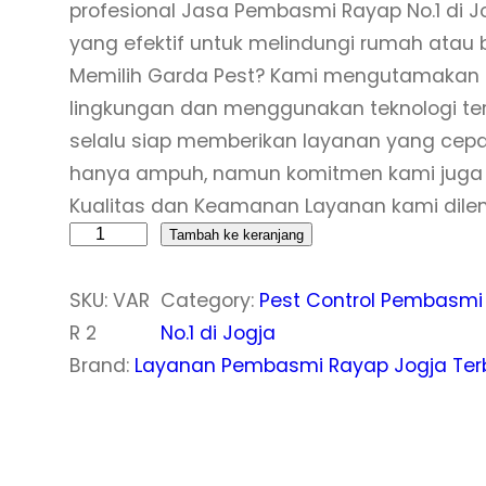
profesional Jasa Pembasmi Rayap No.1 di
yang efektif untuk melindungi rumah atau 
Memilih Garda Pest? Kami mengutamakan 
lingkungan dan menggunakan teknologi te
selalu siap memberikan layanan yang cepat
hanya ampuh, namun komitmen kami juga 
Kualitas dan Keamanan Layanan kami dile
K
Tambah ke keranjang
u
SKU:
VAR
Category:
Pest Control Pembasmi
a
R 2
No.1 di Jogja
n
Brand:
Layanan Pembasmi Rayap Jogja Ter
t
i
t
a