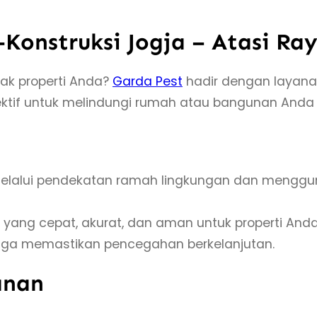
s
J
Konstruksi Jogja – Atasi Ra
a
s
ak properti Anda?
Garda Pest
hadir dengan layanan
a
if untuk melindungi rumah atau bangunan Anda dar
P
e
?
m
b
alui pendekatan ramah lingkungan dan mengguna
a
s
 yang cepat, akurat, dan aman untuk properti Anda
m
ga memastikan pencegahan berkelanjutan.
i
anan
R
a