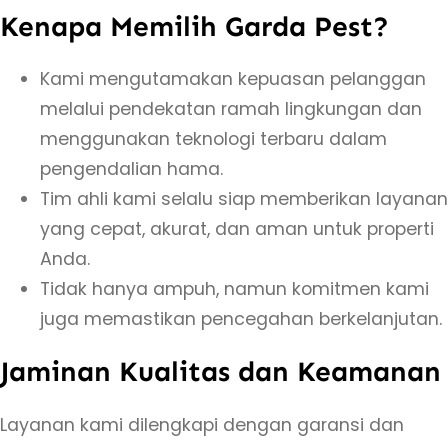
R
Kenapa Memilih Garda Pest?
a
y
Kami mengutamakan kepuasan pelanggan
a
melalui pendekatan ramah lingkungan dan
p
menggunakan teknologi terbaru dalam
J
pengendalian hama.
o
Tim ahli kami selalu siap memberikan layanan
g
yang cepat, akurat, dan aman untuk properti
j
Anda.
a
Tidak hanya ampuh, namun komitmen kami
T
juga memastikan pencegahan berkelanjutan.
i
Jaminan Kualitas dan Keamanan
m
u
Layanan kami dilengkapi dengan garansi dan
r