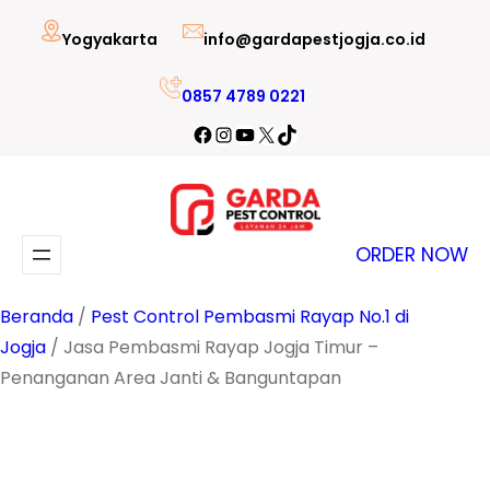
Lewati
Yogyakarta
info@gardapestjogja.co.id
ke
konten
0857 4789 0221
Facebook
Instagram
YouTube
X
TikTok
ORDER NOW
Beranda
/
Pest Control Pembasmi Rayap No.1 di
Jogja
/ Jasa Pembasmi Rayap Jogja Timur –
Penanganan Area Janti & Banguntapan