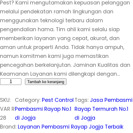
Pest? Kami mengutamakan kepuasan pelanggan
melalui pendekatan ramah lingkungan dan
menggunakan teknologi terbaru dalam
pengendalian hama. Tim ahli kami selalu siap
memberikan layanan yang cepat, akurat, dan
aman untuk properti Anda. Tidak hanya ampuh,
namun komitmen kami juga memastikan
pencegahan berkelanjutan. Jaminan Kualitas dan
Keamanan Layanan kami dilengkapi dengan…
K
Tambah ke keranjang
u
SKU:
Category:
Pest Control
Tags:
Jasa Pembasmi
a
VAR R
Pembasmi Rayap No.1
Rayap Termurah No.1
n
28
di Jogja
di Jogja
t
Brand:
Layanan Pembasmi Rayap Jogja Terbaik
i