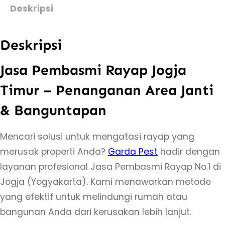
t
Deskripsi
a
s
Deskripsi
J
a
Jasa Pembasmi Rayap Jogja
s
Timur – Penanganan Area Janti
a
& Banguntapan
P
e
Mencari solusi untuk mengatasi rayap yang
m
merusak properti Anda?
Garda Pest
hadir dengan
b
layanan profesional Jasa Pembasmi Rayap No.1 di
a
Jogja (Yogyakarta). Kami menawarkan metode
s
yang efektif untuk melindungi rumah atau
m
bangunan Anda dari kerusakan lebih lanjut.
i