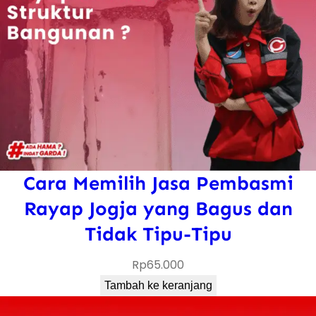
J
a
n
t
i
&
B
a
Cara Memilih Jasa Pembasmi
n
g
Rayap Jogja yang Bagus dan
u
Tidak Tipu-Tipu
n
Rp
65.000
t
a
Tambah ke keranjang
p