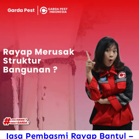
a
n
Jasa Pembasmi Rayap Bantul –