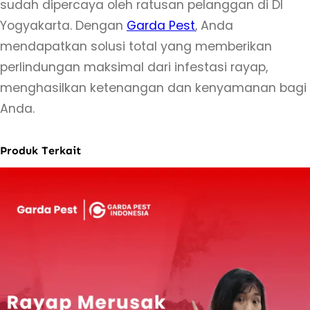
sudah dipercaya oleh ratusan pelanggan di DI
–
Yogyakarta. Dengan
Garda Pest
, Anda
P
mendapatkan solusi total yang memberikan
e
perlindungan maksimal dari infestasi rayap,
n
menghasilkan ketenangan dan kenyamanan bagi
a
Anda.
n
g
Produk Terkait
a
n
a
n
A
r
e
a