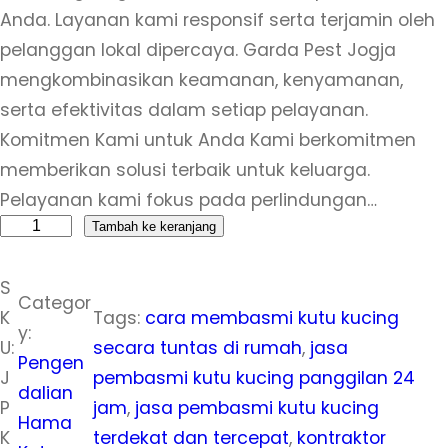
Anda. Layanan kami responsif serta terjamin oleh
pelanggan lokal dipercaya. Garda Pest Jogja
mengkombinasikan keamanan, kenyamanan,
serta efektivitas dalam setiap pelayanan.
Komitmen Kami untuk Anda Kami berkomitmen
memberikan solusi terbaik untuk keluarga.
Pelayanan kami fokus pada perlindungan…
K
Tambah ke keranjang
u
S
a
Categor
K
Tags:
cara membasmi kutu kucing
n
y:
U:
secara tuntas di rumah
, 
jasa
t
Pengen
J
pembasmi kutu kucing panggilan 24
i
dalian
P
jam
, 
jasa pembasmi kutu kucing
t
Hama
K
terdekat dan tercepat
, 
kontraktor
a