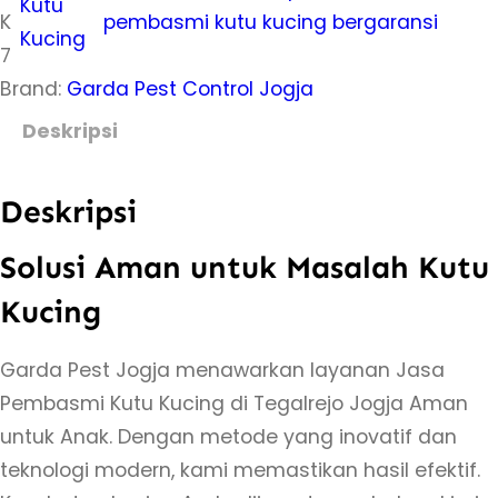
Kutu
K
pembasmi kutu kucing bergaransi
s
Kucing
7
J
Brand:
Garda Pest Control Jogja
a
s
Deskripsi
a
P
Deskripsi
e
m
Solusi Aman untuk Masalah Kutu
b
Kucing
a
s
Garda Pest Jogja menawarkan layanan Jasa
m
Pembasmi Kutu Kucing di Tegalrejo Jogja Aman
i
untuk Anak. Dengan metode yang inovatif dan
K
teknologi modern, kami memastikan hasil efektif.
u