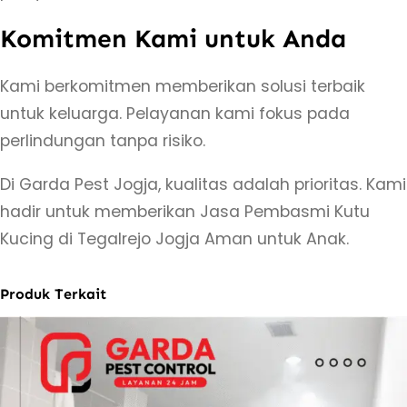
r
Komitmen Kami untuk Anda
e
j
Kami berkomitmen memberikan solusi terbaik
o
untuk keluarga. Pelayanan kami fokus pada
J
perlindungan tanpa risiko.
o
Di Garda Pest Jogja, kualitas adalah prioritas. Kami
g
hadir untuk memberikan Jasa Pembasmi Kutu
j
Kucing di Tegalrejo Jogja Aman untuk Anak.
a
A
m
Produk Terkait
a
n
u
n