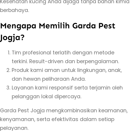
Kesehatan kucing Anda dijaga tanpa bahan kimia
t
berbahaya.
u
Mengapa Memilih Garda Pest
K
u
Jogja?
c
i
Tim profesional terlatih dengan metode
n
terkini. Result-driven dan berpengalaman.
g
Produk kami aman untuk lingkungan, anak,
d
dan hewan peliharaan Anda.
i
Layanan kami responsif serta terjamin oleh
T
pelanggan lokal dipercaya.
e
Garda Pest Jogja mengkombinasikan keamanan,
g
kenyamanan, serta efektivitas dalam setiap
a
pelayanan.
l