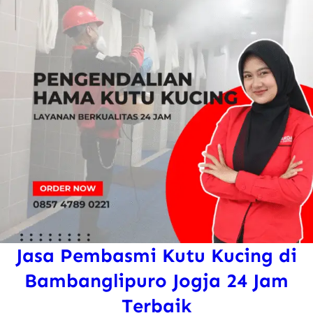
t
u
k
A
n
a
k
Jasa Pembasmi Kutu Kucing di
Bambanglipuro Jogja 24 Jam
Terbaik