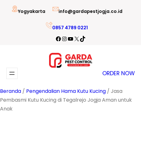
Lewati
Yogyakarta
info@gardapestjogja.co.id
ke
konten
0857 4789 0221
Facebook
Instagram
YouTube
X
TikTok
ORDER NOW
Beranda
/
Pengendalian Hama Kutu Kucing
/ Jasa
Pembasmi Kutu Kucing di Tegalrejo Jogja Aman untuk
Anak