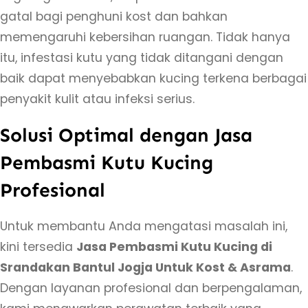
u
gatal bagi penghuni kost dan bahkan
t
memengaruhi kebersihan ruangan. Tidak hanya
u
itu, infestasi kutu yang tidak ditangani dengan
K
baik dapat menyebabkan kucing terkena berbagai
u
penyakit kulit atau infeksi serius.
c
Solusi Optimal dengan Jasa
i
n
Pembasmi Kutu Kucing
g
Profesional
d
i
Untuk membantu Anda mengatasi masalah ini,
S
kini tersedia
Jasa Pembasmi Kutu Kucing di
r
Srandakan Bantul Jogja Untuk Kost & Asrama
.
a
Dengan layanan profesional dan berpengalaman,
n