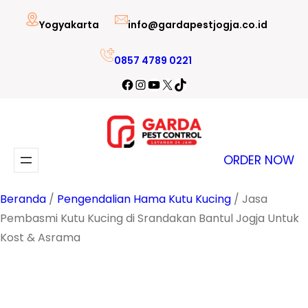
Lewati
Yogyakarta
info@gardapestjogja.co.id
ke
konten
0857 4789 0221
Facebook
Instagram
YouTube
X
TikTok
ORDER NOW
Beranda
/
Pengendalian Hama Kutu Kucing
/ Jasa
Pembasmi Kutu Kucing di Srandakan Bantul Jogja Untuk
Kost & Asrama