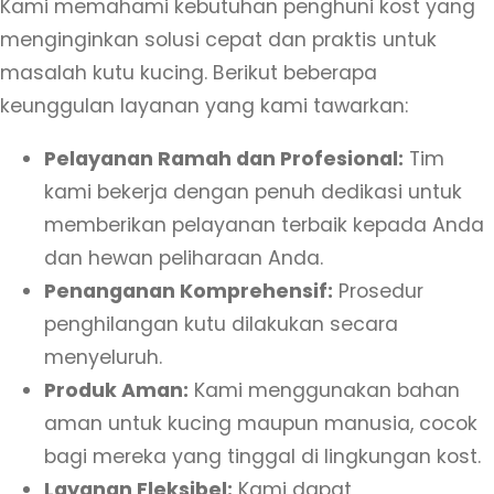
Kami memahami kebutuhan penghuni kost yang
a
menginginkan solusi cepat dan praktis untuk
U
masalah kutu kucing. Berikut beberapa
n
keunggulan layanan yang kami tawarkan:
t
u
Pelayanan Ramah dan Profesional:
Tim
k
kami bekerja dengan penuh dedikasi untuk
K
memberikan pelayanan terbaik kepada Anda
o
dan hewan peliharaan Anda.
s
Penanganan Komprehensif:
Prosedur
t
penghilangan kutu dilakukan secara
&
menyeluruh.
A
Produk Aman:
Kami menggunakan bahan
s
aman untuk kucing maupun manusia, cocok
r
bagi mereka yang tinggal di lingkungan kost.
a
Layanan Fleksibel:
Kami dapat