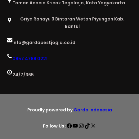
Taman Acacia Kricak Tegalrejo, Kota Yogyakarta.
Griya Rahayu 3 Bintaran Wetan Piyungan Kab.
Bantul
info@gardapestjogja.co.id
0857 4789 0221
24/7/365
Proudly powered by
Garda Indonesia
Facebook
YouTube
Instagram
TikTok
X
Follow Us :