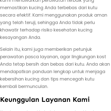
kami menawarkan perawatan terbaik yang
d
memastikan kucing Anda terbebas dari kutu
a
secara efektif. Kami menggunakan produk aman
k
yang telah teruji, sehingga Anda tidak perlu
a
khawatir terhadap risiko kesehatan kucing
n
kesayangan Anda.
B
a
Selain itu, kami juga memberikan petunjuk
n
perawatan pasca layanan, agar lingkungan kost
t
Anda tetap bersih dan bebas dari kutu. Anda akan
u
mendapatkan panduan lengkap untuk menjaga
l
kebersihan kucing dan tips mencegah kutu
J
kembali bermunculan.
o
Keunggulan Layanan Kami
g
j