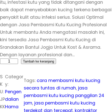
itu, infestasi kutu yang tidak ditangani dengan
baik dapat menyebabkan kucing terkena berbagai
penyakit kulit atau infeksi serius. Solusi Optimal
dengan Jasa Pembasmi Kutu Kucing Profesional
Untuk membantu Anda mengatasi masalah ini,
kini tersedia Jasa Pembasmi Kutu Kucing di
Srandakan Bantul Jogja Untuk Kost & Asrama.
Dengan layanan profesional dan…
K
Tambah ke keranjang
u
S
Categor
a
Tags:
cara membasmi kutu kucing
K
y:
n
secara tuntas di rumah
, 
jasa
U:
Pengen
t
pembasmi kutu kucing panggilan 24
JP
dalian
i
jam
, 
jasa pembasmi kutu kucing
KK
Hama
t
terdekat dan tercepat
, 
kontraktor