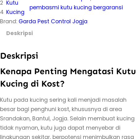
2
Kutu
a
pembasmi kutu kucing bergaransi
4
Kucing
s
Brand:
Garda Pest Control Jogja
J
a
Deskripsi
s
a
Deskripsi
P
e
Kenapa Penting Mengatasi Kutu
m
Kucing di Kost?
b
a
Kutu pada kucing sering kali menjadi masalah
s
besar bagi penghuni kost, khususnya di area
m
Srandakan, Bantul, Jogja. Selain membuat kucing
i
tidak nyaman, kutu juga dapat menyebar di
K
lingkungan sekitar, berpotensi menimbulkan rasa