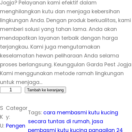
Jogja? Pelayanan kami efektif dalam
menghilangkan kutu dan menjaga kebersihan
lingkungan Anda. Dengan produk berkualitas, kami
memberi solusi yang tahan lama. Anda akan
mendapatkan layanan terbaik dengan harga
terjangkau. Kami juga mengutamakan
keselamatan hewan peliharaan Anda selama
proses berlangsung. Keunggulan Garda Pest Jogja
Kami menggunakan metode ramah lingkungan
untuk menjaga…
K
Tambah ke keranjang
u
S
Categor
a
Tags:
cara membasmi kutu kucing
K
y:
n
secara tuntas di rumah
, 
jasa
U:
Pengen
t
pembasmi kutu kucing panggilan 24