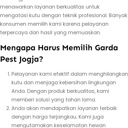
i
menawarkan layanan berkualitas untuk
K
mengatasi kutu dengan teknik profesional. Banyak
u
konsumen memilih kami karena pelayanan
t
terpercaya dan hasil yang memuaskan.
u
Mengapa Harus Memilih Garda
K
u
Pest Jogja?
c
i
Pelayanan kami efektif dalam menghilangkan
n
kutu dan menjaga kebersihan lingkungan
g
Anda. Dengan produk berkualitas, kami
d
memberi solusi yang tahan lama.
i
Anda akan mendapatkan layanan terbaik
R
dengan harga terjangkau. Kami juga
o
mengutamakan keselamatan hewan