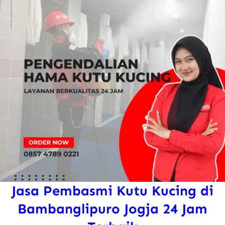
l
J
o
g
j
a
F
a
v
o
r
i
Jasa Pembasmi Kutu Kucing di
t
K
Bambanglipuro Jogja 24 Jam
o