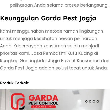
n
peliharaan Anda selama proses berlangsung.
g
Keunggulan Garda Pest Jogja
k
o
Kami menggunakan metode ramah lingkungan
p
untuk menjaga kesehatan hewan peliharaan
G
Anda. Kepercayaan konsumen selalu menjadi
u
prioritas kami. Jasa Pembasmi Kutu Kucing di
n
Rongkop Gunungkidul Jogja Favorit Konsumen dari
u
Garda Pest Jogja adalah solusi tepat untuk Anda.
n
g
Produk Terkait
k
i
d
u