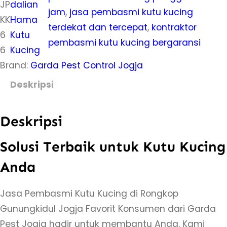
JP
dalian
i
jam
, 
jasa pembasmi kutu kucing
KK
Hama
t
terdekat dan tercepat
, 
kontraktor
6
Kutu
a
pembasmi kutu kucing bergaransi
6
Kucing
s
Brand:
Garda Pest Control Jogja
J
a
Deskripsi
s
a
Deskripsi
P
e
Solusi Terbaik untuk Kutu Kucing
m
Anda
b
a
Jasa Pembasmi Kutu Kucing di Rongkop
s
Gunungkidul Jogja Favorit Konsumen dari Garda
m
Pest Jogja hadir untuk membantu Anda. Kami