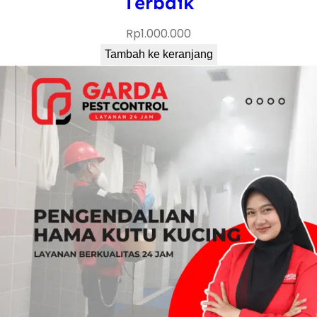
Terbaik
n
Rp
1.000.000
s
u
Tambah ke keranjang
m
e
n