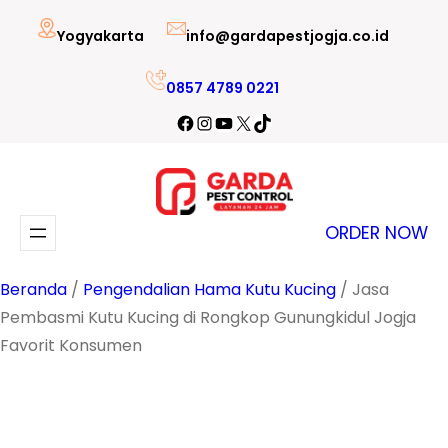
Lewati
Yogyakarta
info@gardapestjogja.co.id
ke
konten
0857 4789 0221
Facebook
Instagram
YouTube
X
TikTok
ORDER NOW
Beranda
/
Pengendalian Hama Kutu Kucing
/ Jasa
Pembasmi Kutu Kucing di Rongkop Gunungkidul Jogja
Favorit Konsumen