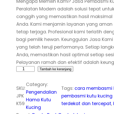
Mengapa Memilih Kami? Jasa Pembasmi Ku
Peralatan Modern adalah solusi tepat unt
canggih yang memastikan hasil maksimal 
Anda. Kami menjamin layanan yang aman d
tetap terjaga. Profesional kami terlatih 
bagi pemilik hewan. Keunggulan Jasa Kam
yang telah teruji performanya. Setiap lan
Anda, memastikan hasil optimal setiap ses
Pelayanan ramah dan efektif adalah keu
K
Tambah ke keranjang
u
Category:
a
SKU:
Tags:
cara membasmi k
Pengendalian
n
JPK
pembasmi kutu kucing 
Hama Kutu
t
K59
terdekat dan tercepat
, 
Kucing
i