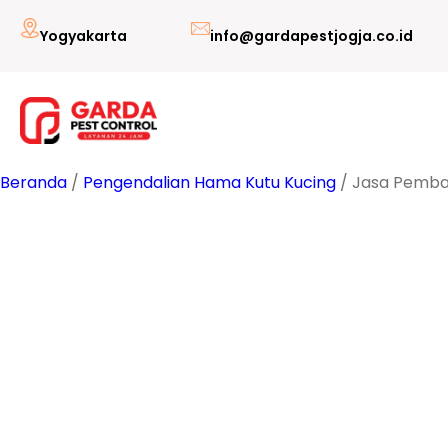
Lewati
Yogyakarta
info@gardapestjogja.co.id
ke
konten
Beranda
/
Pengendalian Hama Kutu Kucing
/ Jasa Pembas