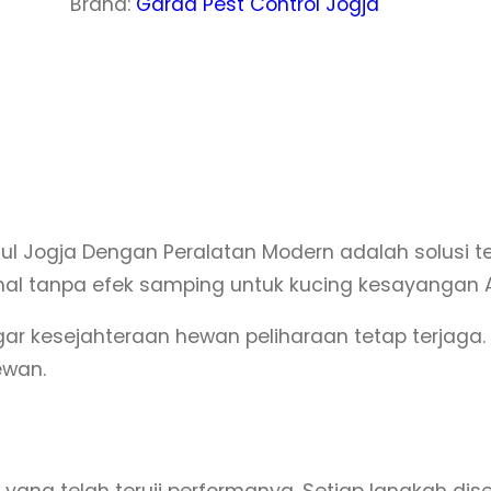
Brand:
Garda Pest Control Jogja
t
a
s
J
a
s
a
P
l Jogja Dengan Peralatan Modern adalah solusi 
e
al tanpa efek samping untuk kucing kesayangan 
m
b
 kesejahteraan hewan peliharaan tetap terjaga. P
a
ewan.
s
m
i
ang telah teruji performanya. Setiap langkah dis