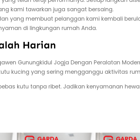
K
yang kami tawarkan juga sangat bersaing.
u
ulan yang membuat pelanggan kami kembali berul
t
 nyaman di lingkungan rumah Anda.
u
K
salah Harian
u
c
en Gunungkidul Jogja Dengan Peralatan Modern, An
i
kutu kucing yang sering mengganggu aktivitas ru
n
ebas kutu tanpa ribet. Jadikan kenyamanan hewa
g
d
i
N
g
a