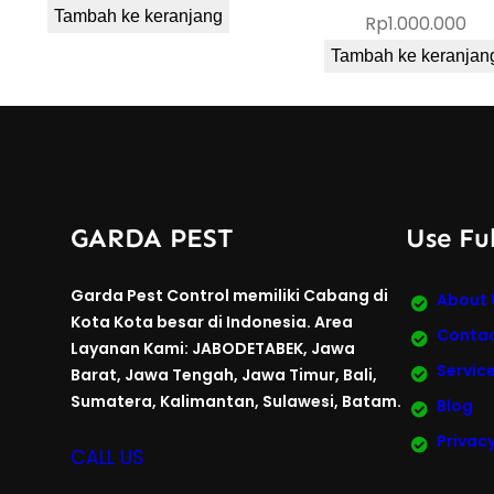
Tambah ke keranjang
Rp
1.000.000
Tambah ke keranjan
GARDA PEST
Use Ful
Garda Pest Control memiliki Cabang di
About 
Kota Kota besar di Indonesia. Area
Contac
Layanan Kami: JABODETABEK, Jawa
Servic
Barat, Jawa Tengah, Jawa Timur, Bali,
Sumatera, Kalimantan, Sulawesi, Batam.
Blog
Privacy
CALL US