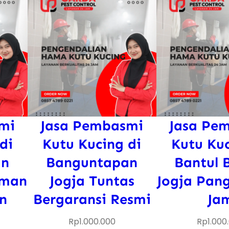
w
e
n
G
u
n
u
n
mi
Jasa Pembasmi
Jasa Pe
g
di
Kutu Kucing di
Kutu Kuc
k
i
an
Banguntapan
Bantul 
d
Aman
Jogja Tuntas
Jogja Pang
u
n
Bergaransi Resmi
Ja
l
a
J
Rp
1.000.000
Rp
1.000