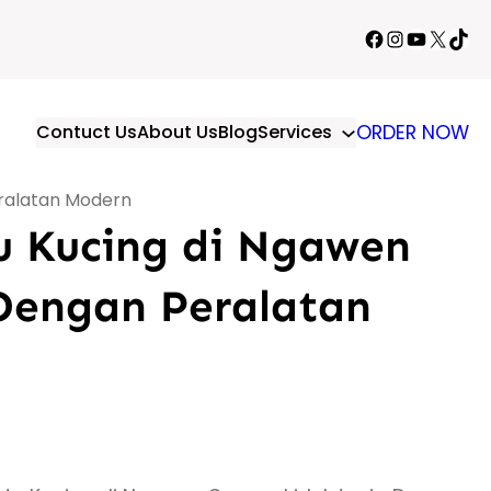
Facebook
Instagram
YouTube
X
TikT
Contuct Us
About Us
Blog
Services
ORDER NOW
ralatan Modern
u Kucing di Ngawen
Dengan Peralatan