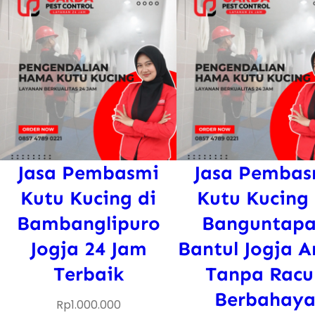
Jasa Pembasmi
Jasa Pembas
Kutu Kucing di
Kutu Kucing 
Bambanglipuro
Banguntap
Jogja 24 Jam
Bantul Jogja 
Terbaik
Tanpa Racu
Berbahay
Rp
1.000.000