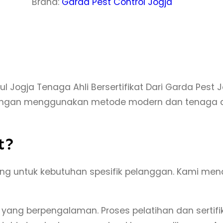
Brand:
Garda Pest Control Jogja
t
a
s
J
a
s
l Jogja Tenaga Ahli Bersertifikat Dari Garda Pes
a
ngan menggunakan metode modern dan tenaga ahli
P
e
m
t?
b
a
ang untuk kebutuhan spesifik pelanggan. Kami me
s
m
kat yang berpengalaman. Proses pelatihan dan sertif
i