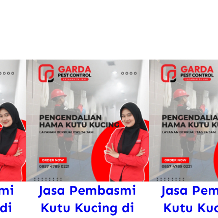
i
s
u
b
o
G
u
n
u
n
g
k
i
mi
Jasa Pembasmi
Jasa Pe
d
di
Kutu Kucing di
Kutu Kuc
u