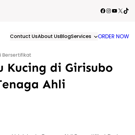
Facebook
Instagram
YouTube
X
TikT
Contuct Us
About Us
Blog
Services
ORDER NOW
Bersertifikat
 Kucing di Girisubo
Tenaga Ahli