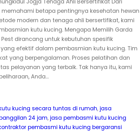
ngkidul Jogja Tenaga Ahli Bersertifikat Dari
ami memahami betapa pentingnya kesehatan hewan
de modern dan tenaga ahli bersertifikat, kami
embasmian kutu kucing. Mengapa Memilih Garda
 Pest dirancang untuk kebutuhan spesifik
ang efektif dalam pembasmian kutu kucing. Tim
ifikat yang berpengalaman. Proses pelatihan dan
itas pelayanan yang terbaik. Tak hanya itu, kami
eliharaan, Anda…
tu kucing secara tuntas di rumah
, 
jasa
panggilan 24 jam
, 
jasa pembasmi kutu kucing
kontraktor pembasmi kutu kucing bergaransi