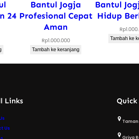
ul
Bantul Jogja
Bantul Jog
l
J
n 24
Profesional Cepat
Hidup Ber
o
Aman
Rp
1.000
g
Tambah ke k
Rp
1.000.000
j
a
g
Tambah ke keranjang
T
e
n
a
g
l Links
Quick
a
A
Us
Taman 
h
t Us
l
Griya 
es