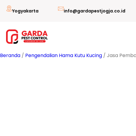
Lewati
Yogyakarta
info@gardapestjogja.co.id
ke
konten
Beranda
/
Pengendalian Hama Kutu Kucing
/ Jasa Pembas