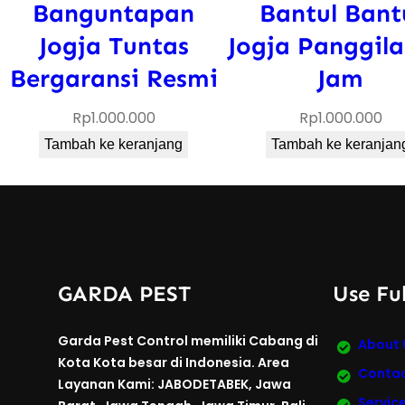
Banguntapan
Bantul Bant
Jogja Tuntas
Jogja Panggila
Bergaransi Resmi
Jam
Rp
1.000.000
Rp
1.000.000
Tambah ke keranjang
Tambah ke keranjan
GARDA PEST
Use Ful
Garda Pest Control memiliki Cabang di
About 
Kota Kota besar di Indonesia. Area
Contac
Layanan Kami: JABODETABEK, Jawa
Servic