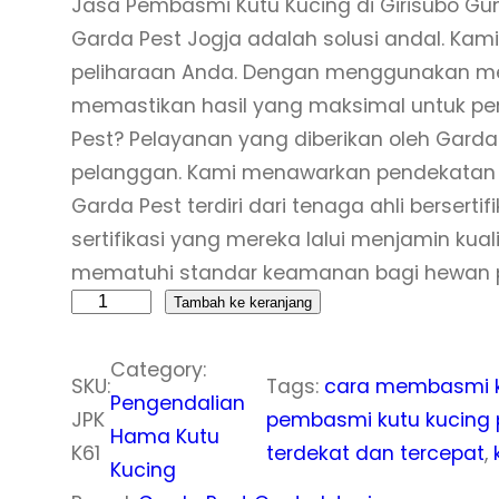
Jasa Pembasmi Kutu Kucing di Girisubo Gunu
Garda Pest Jogja adalah solusi andal. K
peliharaan Anda. Dengan menggunakan meto
memastikan hasil yang maksimal untuk p
Pest? Pelayanan yang diberikan oleh Garda
pelanggan. Kami menawarkan pendekatan y
Garda Pest terdiri dari tenaga ahli bersert
sertifikasi yang mereka lalui menjamin kual
mematuhi standar keamanan bagi hewan p
K
Tambah ke keranjang
u
Category:
a
SKU:
Tags:
cara membasmi ku
Pengendalian
n
JPK
pembasmi kutu kucing 
Hama Kutu
t
K61
terdekat dan tercepat
, 
Kucing
i