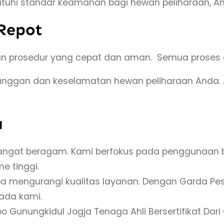
tuhi standar keamanan bagi hewan peliharaan, And
K
u
 Repot
t
u
an prosedur yang cepat dan aman. Semua proses d
K
u
elanggan dan keselamatan hewan peliharaan And
c
i
a
n
g
ngat beragam. Kami berfokus pada penggunaan ba
d
e tinggi.
i
a mengurangi kualitas layanan. Dengan Garda Pes
G
ada kami.
i
bo Gunungkidul Jogja Tenaga Ahli Bersertifikat Da
r