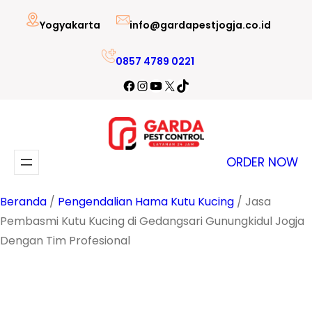
Lewati
Yogyakarta
info@gardapestjogja.co.id
ke
konten
0857 4789 0221
Facebook
Instagram
YouTube
X
TikTok
ORDER NOW
Beranda
/
Pengendalian Hama Kutu Kucing
/ Jasa
Pembasmi Kutu Kucing di Gedangsari Gunungkidul Jogja
Dengan Tim Profesional