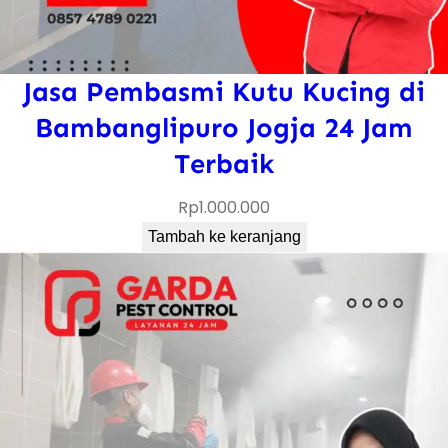
m
P
r
Jasa Pembasmi Kutu Kucing di
o
Bambanglipuro Jogja 24 Jam
f
Terbaik
e
s
Rp
1.000.000
i
Tambah ke keranjang
o
n
a
l