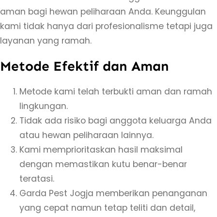
u
aman bagi hewan peliharaan Anda. Keunggulan
t
kami tidak hanya dari profesionalisme tetapi juga
u
layanan yang ramah.
K
Metode Efektif dan Aman
u
c
Metode kami telah terbukti aman dan ramah
i
lingkungan.
n
Tidak ada risiko bagi anggota keluarga Anda
g
atau hewan peliharaan lainnya.
d
Kami memprioritaskan hasil maksimal
i
dengan memastikan kutu benar-benar
G
teratasi.
e
Garda Pest Jogja memberikan penanganan
d
yang cepat namun tetap teliti dan detail,
a