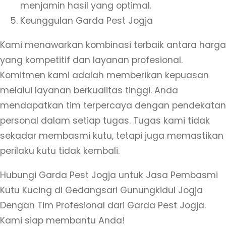
menjamin hasil yang optimal.
n
Keunggulan Garda Pest Jogja
g
s
Kami menawarkan kombinasi terbaik antara harga
a
yang kompetitif dan layanan profesional.
r
Komitmen kami adalah memberikan kepuasan
i
melalui layanan berkualitas tinggi. Anda
G
mendapatkan tim terpercaya dengan pendekatan
u
personal dalam setiap tugas. Tugas kami tidak
n
sekadar membasmi kutu, tetapi juga memastikan
u
perilaku kutu tidak kembali.
n
g
Hubungi Garda Pest Jogja untuk Jasa Pembasmi
k
Kutu Kucing di Gedangsari Gunungkidul Jogja
i
Dengan Tim Profesional dari Garda Pest Jogja.
d
Kami siap membantu Anda!