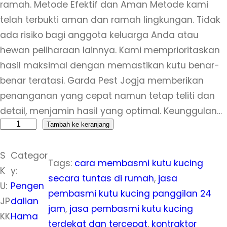
ramah. Metode Efektif dan Aman Metode kami
telah terbukti aman dan ramah lingkungan. Tidak
ada risiko bagi anggota keluarga Anda atau
hewan peliharaan lainnya. Kami memprioritaskan
hasil maksimal dengan memastikan kutu benar-
benar teratasi. Garda Pest Jogja memberikan
penanganan yang cepat namun tetap teliti dan
detail, menjamin hasil yang optimal. Keunggulan…
K
Tambah ke keranjang
u
S
Categor
a
Tags:
cara membasmi kutu kucing
K
y:
n
secara tuntas di rumah
, 
jasa
U:
Pengen
t
pembasmi kutu kucing panggilan 24
JP
dalian
i
jam
, 
jasa pembasmi kutu kucing
KK
Hama
t
terdekat dan tercepat
, 
kontraktor