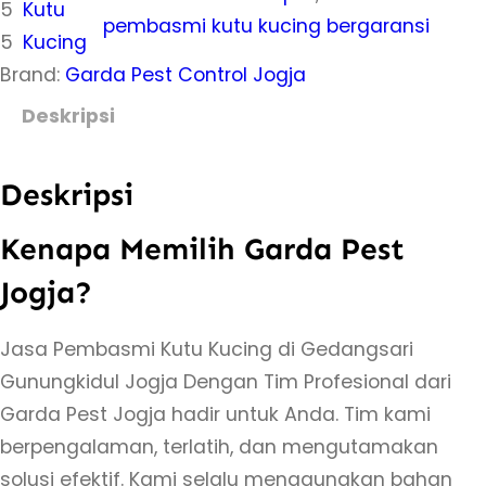
5
Kutu
a
pembasmi kutu kucing bergaransi
5
Kucing
s
Brand:
Garda Pest Control Jogja
J
a
Deskripsi
s
a
Deskripsi
P
e
Kenapa Memilih Garda Pest
m
Jogja?
b
a
Jasa Pembasmi Kutu Kucing di Gedangsari
s
Gunungkidul Jogja Dengan Tim Profesional dari
m
Garda Pest Jogja hadir untuk Anda. Tim kami
i
berpengalaman, terlatih, dan mengutamakan
K
solusi efektif. Kami selalu menggunakan bahan