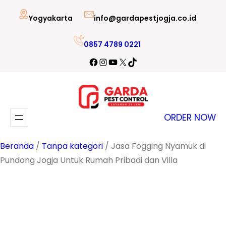
Lewati
Yogyakarta
info@gardapestjogja.co.id
ke
konten
0857 4789 0221
Facebook
Instagram
YouTube
X
TikTok
ORDER NOW
Beranda
/
Tanpa kategori
/ Jasa Fogging Nyamuk di
Pundong Jogja Untuk Rumah Pribadi dan Villa