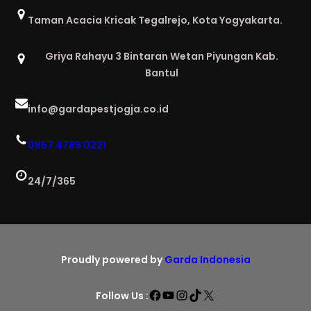
Taman Acacia Kricak Tegalrejo, Kota Yogyakarta.
Griya Rahayu 3 Bintaran Wetan Piyungan Kab.
Bantul
info@gardapestjogja.co.id
0857 4789 0221
24/7/365
Proudly powered by
Garda Indonesia
Facebook
YouTube
Instagram
TikTok
X
Follow Us :