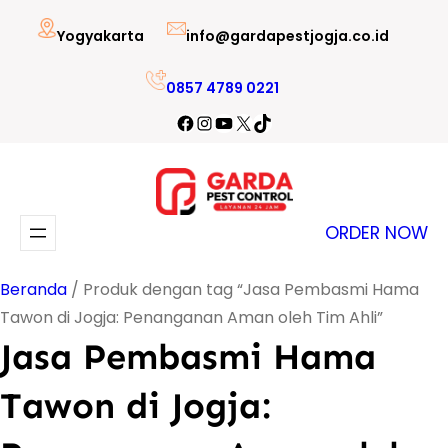
Lewati
Yogyakarta
info@gardapestjogja.co.id
ke
konten
0857 4789 0221
Facebook
Instagram
YouTube
X
TikTok
ORDER NOW
Beranda
/ Produk dengan tag “Jasa Pembasmi Hama
Tawon di Jogja: Penanganan Aman oleh Tim Ahli”
Jasa Pembasmi Hama
Tawon di Jogja: