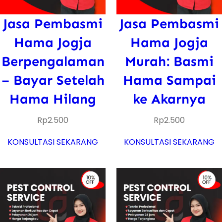
Jasa Pembasmi
Jasa Pembasmi
Hama Jogja
Hama Jogja
Berpengalaman
Murah: Basmi
– Bayar Setelah
Hama Sampai
Hama Hilang
ke Akarnya
Rp
2.500
Rp
2.500
KONSULTASI SEKARANG
KONSULTASI SEKARANG