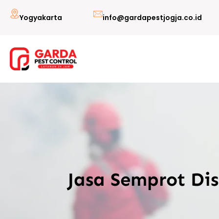
Lewati
Yogyakarta
info@gardapestjogja.co.id
ke
konten
Jasa Semprot Di