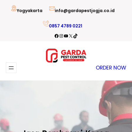
Lewati
Yogyakarta
info@gardapestjogja.co.id
ke
konten
0857 4789 0221
Facebook
Instagram
YouTube
X
TikTok
ORDER NOW