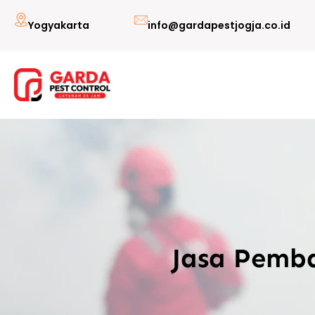
Lewati
Yogyakarta
info@gardapestjogja.co.id
ke
konten
Jasa Pemba