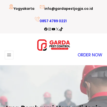
Lewati
Yogyakarta
info@gardapestjogja.co.id
ke
konten
0857 4789 0221
Facebook
Instagram
YouTube
X
TikTok
ORDER NOW