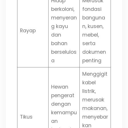
Hidup
Merusak
berkoloni,
fondasi
menyeran
banguna
g kayu
n, kusen,
Rayap
dan
mebel,
bahan
serta
berselulos
dokumen
a
penting
Menggigit
kabel
Hewan
listrik,
pengerat
merusak
dengan
makanan,
kemampu
Tikus
menyebar
an
kan