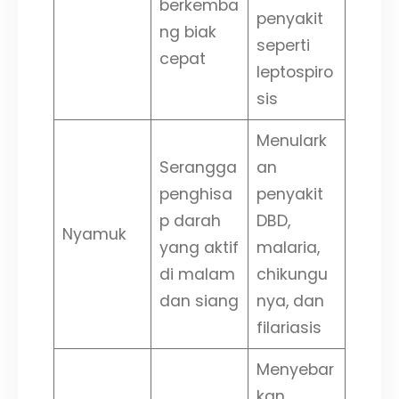
berkemba
penyakit
ng biak
seperti
cepat
leptospiro
sis
Menulark
Serangga
an
penghisa
penyakit
p darah
DBD,
Nyamuk
yang aktif
malaria,
di malam
chikungu
dan siang
nya, dan
filariasis
Menyebar
kan