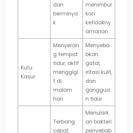
dan
menimbul
berminya
kan
k
ketidakny
amanan
Menyeran
Menyeba
g tempat
bkan
tidur, aktif
gatal,
Kutu
menggigi
iritasi kulit,
Kasur
t di
dan
malam
ganggua
hari
n tidur
Menulark
Terbang
an bakteri
cepat,
penyebab