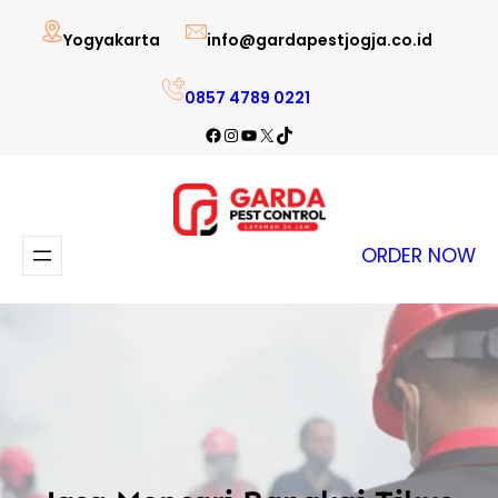
Lewati
Yogyakarta
info@gardapestjogja.co.id
ke
konten
0857 4789 0221
Facebook
Instagram
YouTube
X
TikTok
ORDER NOW